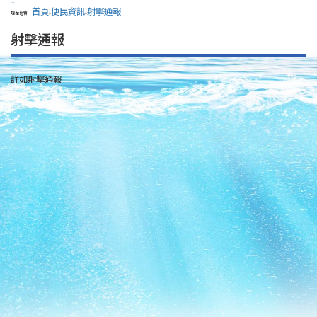
:::
首頁
便民資訊
射擊通報
現在位置：
>
>
射擊通報
詳如射擊通報