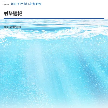
:::
首頁
便民資訊
射擊通報
現在位置：
>
>
射擊通報
詳如射擊通報