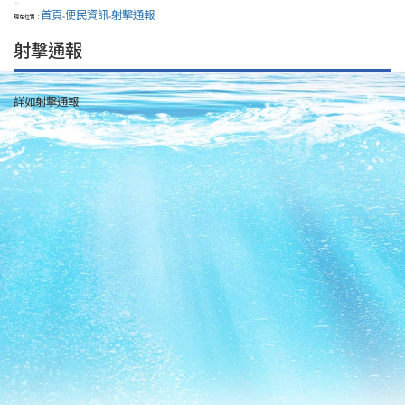
:::
首頁
便民資訊
射擊通報
現在位置：
>
>
射擊通報
詳如射擊通報