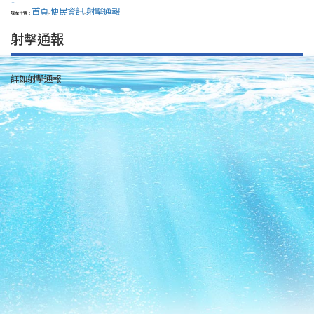
:::
首頁
便民資訊
射擊通報
現在位置：
>
>
射擊通報
詳如射擊通報