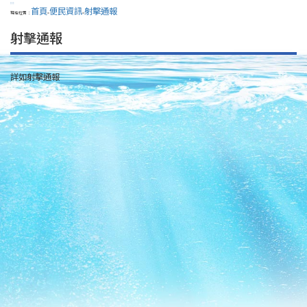
:::
首頁
便民資訊
射擊通報
現在位置：
>
>
射擊通報
詳如射擊通報