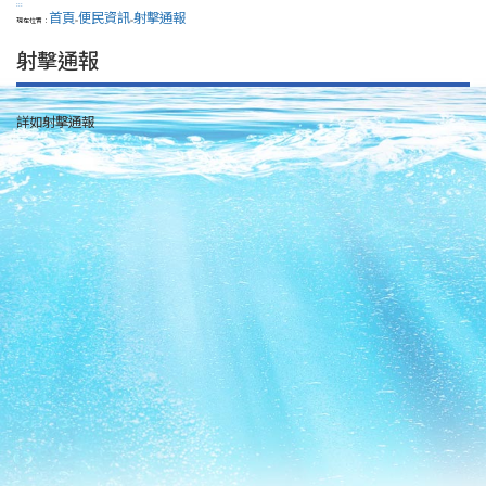
:::
首頁
便民資訊
射擊通報
現在位置：
>
>
射擊通報
詳如射擊通報