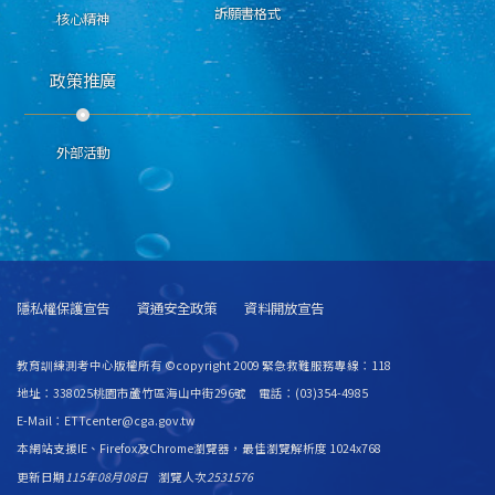
訴願書格式
核心精神
政策推廣
外部活動
隱私權保護宣告
資通安全政策
資料開放宣告
教育訓練測考中心版權所有 ©copyright 2009 緊急救難服務專線：118
地址：338025桃園市蘆竹區海山中街296號 電話：(03)354-4985
E-Mail：ETTcenter@cga.gov.tw
本網站支援IE、Firefox及Chrome瀏覽器，最佳瀏覽解析度 1024x768
更新日期
115年08月08日
瀏覽人次
2531576