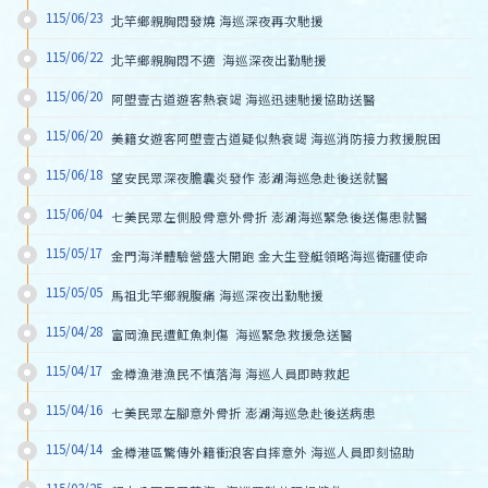
115/06/23
北竿鄉親胸悶發燒 海巡深夜再次馳援
115/06/22
北竿鄉親胸悶不適  海巡深夜出勤馳援
115/06/20
阿塱壹古道遊客熱衰竭 海巡迅速馳援協助送醫
115/06/20
美籍女遊客阿塱壹古道疑似熱衰竭 海巡消防接力救援脫困
115/06/18
望安民眾深夜膽囊炎發作 澎湖海巡急赴後送就醫
115/06/04
七美民眾左側股骨意外骨折 澎湖海巡緊急後送傷患就醫
115/05/17
金門海洋體驗營盛大開跑 金大生登艇領略海巡衛疆使命
115/05/05
馬祖北竿鄉親腹痛 海巡深夜出勤馳援
115/04/28
富岡漁民遭魟魚刺傷  海巡緊急救援急送醫
115/04/17
金樽漁港漁民不慎落海 海巡人員即時救起
115/04/16
七美民眾左腳意外骨折 澎湖海巡急赴後送病患
115/04/14
金樽港區驚傳外籍衝浪客自摔意外 海巡人員即刻協助