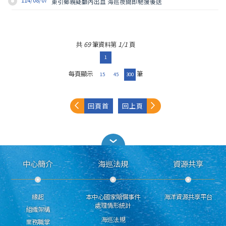
114/08/07
東引鄉親疑顱內出血 海巡夜間即馳援後送
共
69
筆資料第
1/1
頁
1
每頁顯示
筆
15
45
300
回頁首
回上頁
中心簡介
海巡法規
資源共享
緣起
本中心國家賠償事件
海洋資源共享平台
處理情形統計
組織架構
海巡法規
業務職掌