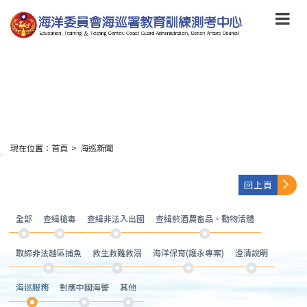
跳
到
主
要
內
容
Skip
to
main
content
現在位置：
首頁
>
海巡新聞
:::
回上頁
全部
查緝槍毒
查緝非法入出國
查緝菸酒農畜品、動物活體
取締非法越區捕魚
救生救難救溺
海洋保育(護永專案)
澄清說明
海巡服務
對應中國海警
其他