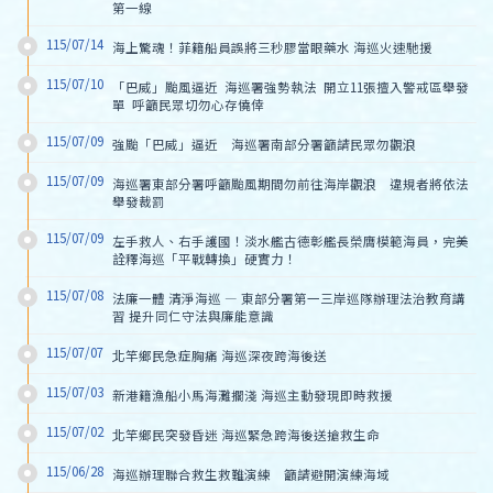
第一線
115/07/14
海上驚魂！菲籍船員誤將三秒膠當眼藥水 海巡火速馳援
115/07/10
「巴威」颱風逼近  海巡署強勢執法  開立11張擅入警戒區舉發
單  呼籲民眾切勿心存僥倖
115/07/09
強颱「巴威」逼近　海巡署南部分署籲請民眾勿觀浪
115/07/09
海巡署東部分署呼籲颱風期間勿前往海岸觀浪　違規者將依法
舉發裁罰
115/07/09
左手救人、右手護國！淡水艦古德彰艦長榮膺模範海員，完美
詮釋海巡「平戰轉換」硬實力！
115/07/08
法廉一體 清淨海巡 — 東部分署第一三岸巡隊辦理法治教育講
習 提升同仁守法與廉能意識
115/07/07
北竿鄉民急症胸痛 海巡深夜跨海後送
115/07/03
新港籍漁船小馬海灘擱淺 海巡主動發現即時救援
115/07/02
北竿鄉民突發昏迷 海巡緊急跨海後送搶救生命
115/06/28
海巡辦理聯合救生救難演練　籲請避開演練海域