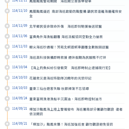
114/11/11
鳳凰颱風警戒期間　海巡開立首張舉發單
114/11/10
鳳凰颱風逼近  南部海巡啟動防颱整備 籲民眾遠離海邊確保安
全
114/11/09
北竿鄉民受非致命外傷　海巡即刻馳援後送就醫
114/11/06
富貴角外海漁船翻覆 海巡派艇協同空勤全力搶救
114/11/03
眼尖海巡秒通報！芳苑北蚵道蚵車翻覆全數脫困送醫
114/11/03
海巡高科技裝備即時救援 週休假期為民服務不打烊
114/10/04
【海上釣魚糾紛引發衝突　海巡即時制止逮捕現行犯】
114/10/03
花蓮救災是海巡特勤隊20周年的光榮印記
114/10/03
臺東三仙台遊客失聯 秋節掃蕩不忘協尋
114/09/24
臺東富岡漁港漁船半沉漏油、海巡即時控制油污
114/09/21
樺加沙颱風海上陸上警報發布  海巡署南部分署籲勿觀浪  違者
依法開罰
114/09/21
「樺加沙」颱風來襲！海巡加強巡查 籲勿觀浪避免受罰