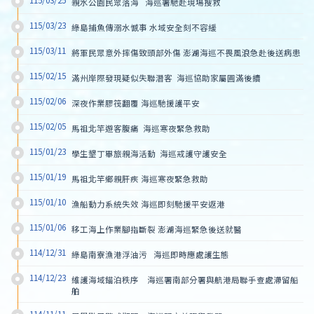
115/03/25
親水公園民眾落海   海巡署馳赴現場搜救
115/03/23
綠島捕魚傳溺水憾事 水域安全刻不容緩
115/03/11
將軍民眾意外摔傷致頭部外傷 澎湖海巡不畏風浪急赴後送病患
115/02/15
滿州岸際發現疑似失聯潛客  海巡協助家屬圓滿後續
115/02/06
深夜作業膠筏翻覆 海巡馳援護平安
115/02/05
馬祖北竿遊客腹痛  海巡寒夜緊急救助
115/01/23
學生墾丁畢旅親海活動  海巡戒護守護安全
115/01/19
馬祖北竿鄉親肝疾 海巡寒夜緊急救助
115/01/10
漁船動力系統失效 海巡即刻馳援平安返港
115/01/06
移工海上作業腳指斷裂 澎湖海巡緊急後送就醫
114/12/31
綠島南寮漁港浮油污   海巡即時應處護生態
114/12/23
維護海域錨泊秩序　海巡署南部分署與航港局聯手查處滯留船
舶