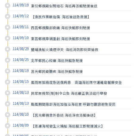
114/09/19
東引鄉親疑似腎結石 海巡再派艇馳援後送
114/09/12
【漁民作業斷指傷  海巡後送急救援】
114/09/11
西莒鄉親腹部劇痛 海巡快艇即刻馳援
114/09/10
東莒鄉親車禍重創 海巡快艇即刻馳援
114/08/29
鹽埔漁船火燒煙沖天  海巡消防即刻齊搶救
114/08/25
北竿鄉民心絞痛 海巡快艇急馳援
114/08/19
莒光鄉民疑膽疾 海巡快艇急馳援
114/08/15
風雨無阻兩度急送傷病患　高雄海巡隊守護離島醫療安全
114/08/13
民眾無視禁(限)制令公告 海巡嚴正執法逕行舉發
114/08/13
颱風期間南部海巡加強沿海巡查 呼籲勿觀浪避免受罰
114/08/10
【莒光鄉親意外昏迷 海巡深夜派艇後送】
114/08/09
【澎湖海域發生火燒船 海巡艇立即馳援滅火】