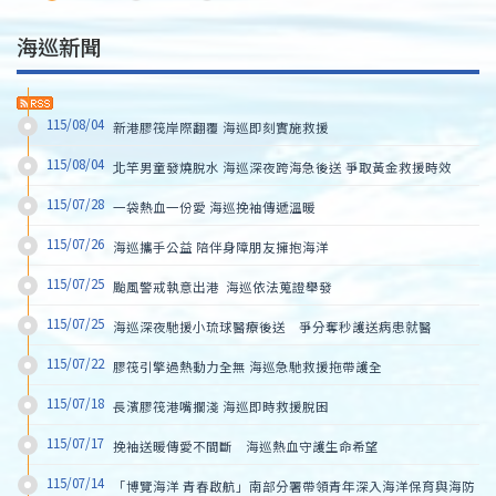
海巡新聞
115/08/04
新港膠筏岸際翻覆 海巡即刻實施救援
115/08/04
北竿男童發燒脫水 海巡深夜跨海急後送 爭取黃金救援時效
115/07/28
一袋熱血一份愛 海巡挽袖傳遞溫暖
115/07/26
海巡攜手公益 陪伴身障朋友擁抱海洋
115/07/25
颱風警戒執意出港  海巡依法蒐證舉發
115/07/25
海巡深夜馳援小琉球醫療後送　爭分奪秒護送病患就醫
115/07/22
膠筏引擎過熱動力全無 海巡急馳救援拖帶護全
115/07/18
長濱膠筏港嘴擱淺 海巡即時救援脫困
115/07/17
挽袖送暖傳愛不間斷　海巡熱血守護生命希望
115/07/14
「博覽海洋 青春啟航」南部分署帶領青年深入海洋保育與海防