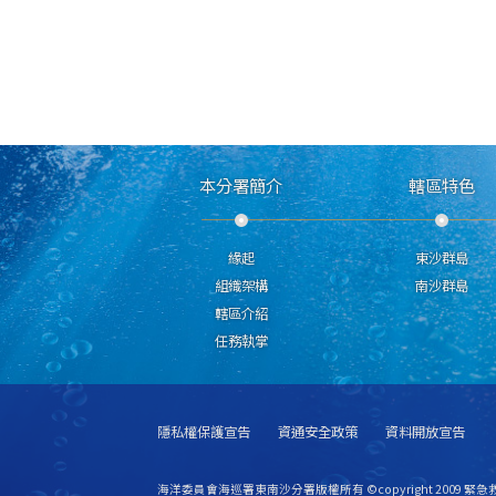
本分署簡介
轄區特色
緣起
東沙群島
組織架構
南沙群島
轄區介紹
任務執掌
隱私權保護宣告
資通安全政策
資料開放宣告
海洋委員會海巡署東南沙分署版權所有 ©copyright 2009 緊