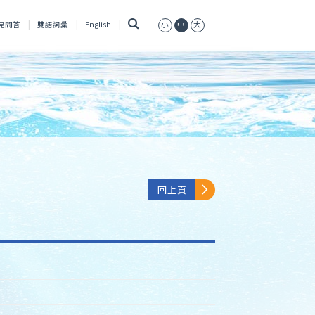
搜
見問答
雙語詞彙
English
小
中
大
尋
回上頁