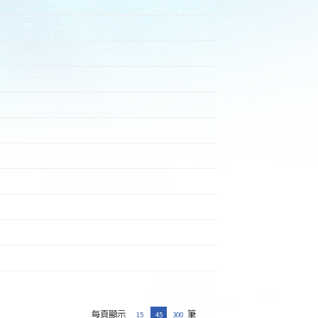
每頁顯示
筆
15
45
300