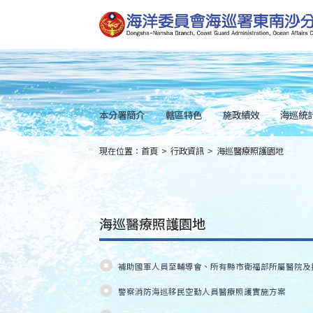
跳
到
主
要
內
容
Skip
to
main
content
本分署簡介
轄區特色
施政績效
海巡統
現在位置：
首頁
>
行政資訊
>
海巡醫療照護園地
:::
海巡醫療照護園地
補助國軍人員至輔導會、所有縣市衛福部所屬醫院及
警察消防海巡移民空勤人員醫療照護實施方案