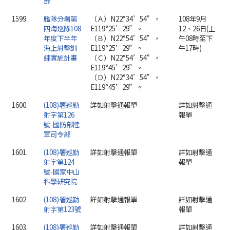
部
1599.
艦隊分署第
（Ａ）N22°34’54”，
108年9月
四海巡隊108
E119°25’29”。
12、26日(上
年度下半年
（Ｂ）N22°54’54”，
午08時至下
海上射擊訓
E119°25’29”。
午17時)
練實施計畫
（Ｃ）N22°54’54”，
E119°45’29”。
（Ｄ）N22°34’54”，
E119°45’29”。
1600.
(108)署巡勤
詳如射擊通報單
詳如射擊通
射字第126
報單
號-國防部陸
軍司令部
1601.
(108)署巡勤
詳如射擊通報單
詳如射擊通
射字第124
報單
號-國家中山
科學研究院
1602.
(108)署巡勤
詳如射擊通報單
詳如射擊通
射字第123號
報單
1603.
(108)署巡勤
詳如射擊通報單
詳如射擊通