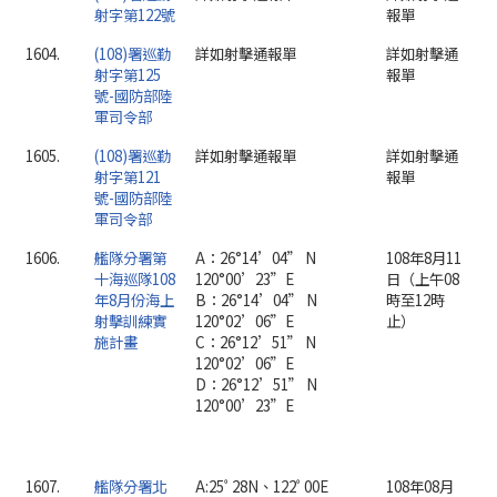
射字第122號
報單
1604.
(108)署巡勤
詳如射擊通報單
詳如射擊通
射字第125
報單
號-國防部陸
軍司令部
1605.
(108)署巡勤
詳如射擊通報單
詳如射擊通
射字第121
報單
號-國防部陸
軍司令部
1606.
艦隊分署第
A：26°14’04” N
108年8月11
十海巡隊108
120°00’23”E
日（上午08
年8月份海上
B：26°14’04” N
時至12時
射擊訓練實
120°02’06”E
止）
施計畫
C：26°12’51” N
120°02’06”E
D：26°12’51” N
120°00’23”E
1607.
艦隊分署北
A:25ﾟ28N、122ﾟ00E
108年08月