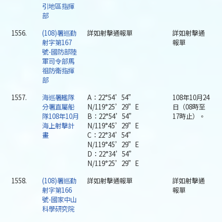
引地區指揮
部
1556.
(108)署巡勤
詳如射擊通報單
詳如射擊通
射字第167
報單
號-國防部陸
軍司令部馬
祖防衛指揮
部
1557.
海巡署艦隊
A：22°54’54”
108年10月24
分署直屬船
N/119°25’29”E
日（08時至
隊108年10月
B：22°54’54”
17時止）。
海上射擊計
N/119°45’29”E
畫
C：22°34’54”
N/119°45’29”E
D：22°34’54”
N/119°25’29”E
1558.
(108)署巡勤
詳如射擊通報單
詳如射擊通
射字第166
報單
號-國家中山
科學研究院