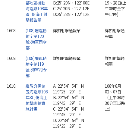
部地區機動
B:25ﾟ20N、122ﾟ00E
19、28日(上
海巡隊108年
C:25ﾟ20N、122ﾟ12E
午08時至下
8月份海上射
D:25ﾟ28N、122ﾟ12E
午17時)
擊報告單
1608.
(108)署巡勤
詳如射擊通報單
詳如射擊通
射字第120
報單
號-海軍司令
部
1609.
(108)署巡勤
詳如射擊通報單
詳如射擊通
射字第119
報單
號-海軍司令
部
1610.
艦隊分署第
A: 22°54’54” N
108年8月
五海巡隊108
119°25’29” E
02、07日
年8月份海上
B: 22°54’54” N
（上午08時
射擊訓練實
119°45’29” E
30分至12時
施計畫
C: 22°34’54” N
止）
119°45’29” E
D: 22°34’54” N
119°25’29” E