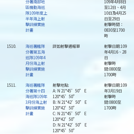
分署南部地
109年4月8日
區機動海巡
至12日、4月
隊109年度上
10日及4月25
半年海上射
日至29日
擊訓練實施
射擊時間：
計畫
0830至1700
時
1510.
海巡署艦隊
詳如射擊通報單
射擊日期:109
分署第五海
年4月16、28
巡隊109年4
日
月份海上射
射擊時
擊訓練實施
間:0800至
計畫
1700時
1511.
海巡署艦隊
射擊地點:
射擊日期:109
分署第十四
A: N 21°45’50” E
年3月19日
海巡隊109年
120°45’50”
射擊時
3月份海上射
B: N 21°42’50” E
間:0800至
擊訓練實施
120°42’50”
1700時
計畫
C: N 21°45’50” E
120°42’50”
D: N 21°42’50” E
120°45’50”