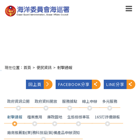
跳
到
主
要
內
容
Skip
to
main
content
現在位置：
首頁
>
便民資訊
>
射擊通報
:::
回上頁
FACEBOOK分享
LINE分享
政府資訊公開
政府資料開放
服務據點
線上申辦
多元服務
射擊通報
檔案應用
廉政園地
生態檢核專區
165打詐儀錶板
廠商推薦勤(業)務科技設(裝)備產品申辦須知