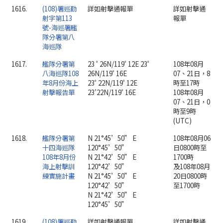
1616.
(108)署巡勤
詳如射擊通報單
詳如射擊通
射字第113
報單
號-海巡署艦
隊分署第八
海巡隊
1617.
艦隊分署第
23 ﾟ26N/119ﾟ12E 23ﾟ
108年08月
八海巡隊108
26N/119ﾟ16E
07、21日，8
年8月份海上
23ﾟ22N/119ﾟ12E
時至17時
射擊報告單
23'22N/119ﾟ16E
108年08月
07、21日，0
時至9時
(UTC)
1618.
艦隊分署第
N 21°45’50” E
108年08月06
十四海巡隊
120°45’50”
日0800時至
108年8月份
N 21°42’50” E
1700時
海上射擊訓
120°42’50”
及108年08月
練實施計畫
N 21°45’50” E
20日0800時
120°42’50”
至1700時
N 21°42’50” E
120°45’50”
1619.
(108)署巡勤
詳如射擊通報單
詳如射擊通