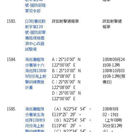
號-國防部陸
軍司令部
1583.
(108)署巡勤
詳如射擊通報單
詳如射擊通
射字第139
報單
號-國防部軍
備局規格鑑
測中心兵器
試驗場
1584.
海巡署艦隊
A：25°10'00”N
108年09月24
分署第十六
122°00'00”E
日08-12時
海巡隊108年
B：25°10'00”N
108年10月03
9月份海上射
122°08'00”E
日08-12時(預
擊訓練實施
C：25°05'00”N
備日)
計畫
122°08'00”E
D：25°05'00”N
122°00'00”E
1585.
海巡署艦隊
（Ａ）N22°54’54”，
108年9月
分署第五海
E119°25’29”。
02、19日
巡隊108年9
（Ｂ）N22°54’54”，
（上午08時
月份海上射
E119°45’29”。
30分至12時
擊訓練實施
（Ｃ）N22°34’54”，
止）。