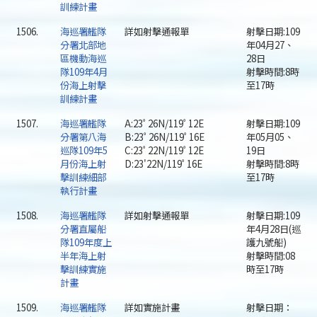
訓練計畫
1506.
海巡署艦隊
詳如射擊通報單
射擊日期:109
分署北部地
年04月27、
區機動海巡
28日
隊109年4月
射擊時間:8時
份海上射擊
至17時
訓練計畫
1507.
海巡署艦隊
A:23ﾟ26N/119ﾟ12E
射擊日期:109
分署第八海
B:23ﾟ26N/119ﾟ16E
年05月05、
巡隊109年5
C:23ﾟ22N/119ﾟ12E
19日
月份海上射
D:23'22N/119ﾟ16E
射擊時間:8時
擊訓練細部
至17時
執行計畫
1508.
海巡署艦隊
詳如射擊通報單
射擊日期:109
分署直屬船
年4月28日(巡
隊109年度上
護九號船)
半年海上射
射擊時間:08
擊訓練實施
時至17時
計畫
1509.
海巡署艦隊
詳如實施計畫
射擊日期：