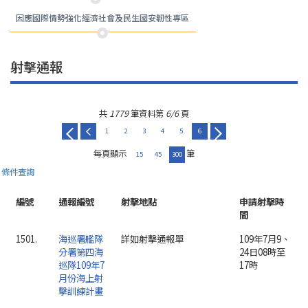
因應國際情勢強化經濟社會及民生國安韌性專區
射擊通報
共
1779
筆資料第
6/6
頁
1
2
3
4
5
6
每頁顯示
筆
15
45
300
條件查詢
編號
通報編號
射擊地點
申請射擊時
間
1501.
海巡署艦隊
詳如射擊通報單
109年7月9、
分署第四海
24日08時至
巡隊109年7
17時
月份海上射
擊訓練計畫