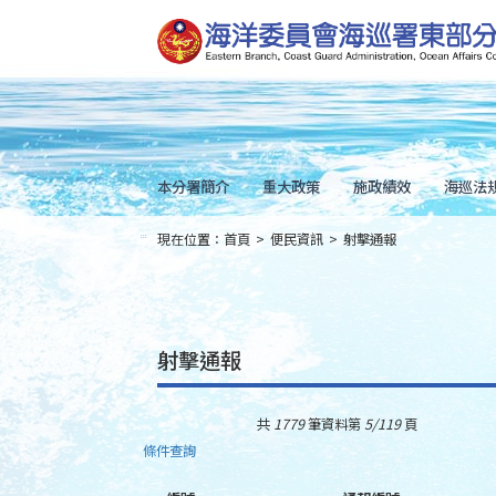
跳
到
主
要
內
容
Skip
to
main
content
本分署簡介
重大政策
施政績效
海巡法
現在位置：
首頁
>
便民資訊
>
射擊通報
:::
射擊通報
共
1779
筆資料第
5/119
頁
條件查詢