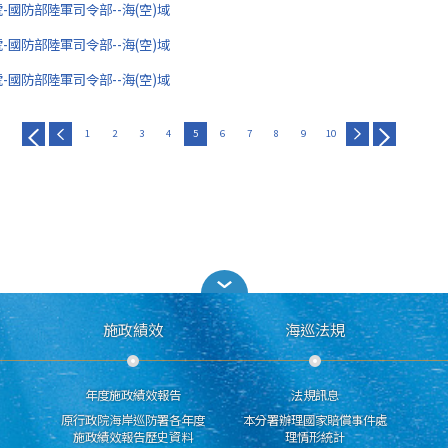
5號-國防部陸軍司令部--海(空)域
4號-國防部陸軍司令部--海(空)域
3號-國防部陸軍司令部--海(空)域
1
2
3
4
5
6
7
8
9
10
施政績效
海巡法規
年度施政績效報告
法規訊息
原行政院海岸巡防署各年度
本分署辦理國家賠償事件處
施政績效報告歷史資料
理情形統計