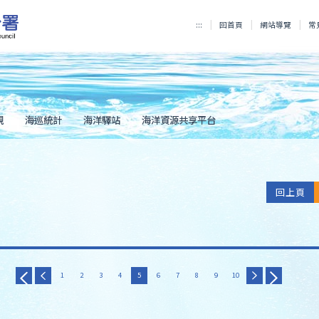
:::
回首頁
網站導覽
常
規
海巡統計
海洋驛站
海洋資源共享平台
回上頁
1
2
3
4
5
6
7
8
9
10