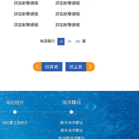
詳如射擊通報
詳如射擊通報
詳如射擊通報
詳如射擊通報
詳如射擊通報
詳如射擊通報
每頁顯示
筆
15
45
300
回頁首
回上頁
海巡統計
海洋驛站
海巡署主管統計
靜洋海洋驛站
興安海洋驛站
南海園海洋驛站