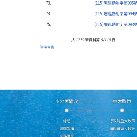
73.
(115)署巡勤射字第09
74.
(115)署巡勤射字第09
75.
(115)署巡勤射字第09
共
1779
筆資料第
5/119
頁
條件查詢
本分署簡介
重大政策
緣起
行政院重大政策
組織架構
海巡署重大政策
業務職掌