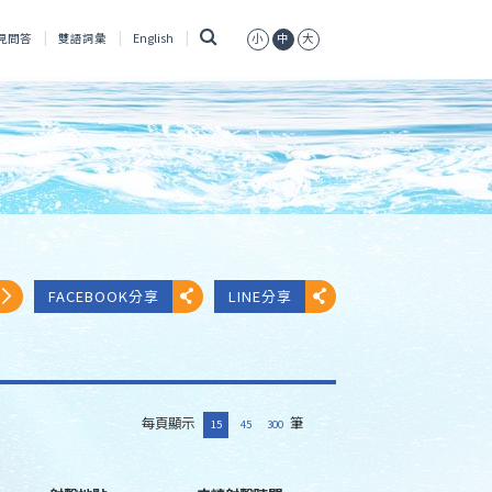
搜
見問答
雙語詞彙
English
小
中
大
尋
FACEBOOK分享
LINE分享
每頁顯示
筆
15
45
300