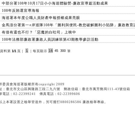
中部分署108年10月17日小小海巡體驗營-廉政宣導篇活動成果
108年反賄選宣導海報
海巡署本年度公職人員財產申報授權成果亮眼
金馬澎分署第一○岸巡隊108年「圖利與便民-教您破解圖利小陷阱」廉政教育
有借有還也不行？「惡魔的白吐司」上映中
108年法務部廉政署廉政人員訓練班第43期教學參訪活動
1
15
45
300
資料第
1/1
頁
｜
｜
每頁顯示
筆
洋委員會海巡署版權所有copyright 2009
址：臺北市文山區興隆路三段二九六號 郵政信箱：臺北市萬芳郵局111-43號信箱
舉電話：02-22399241 傳真電話：02-22399606
以上本署設置之檢舉管道外，另可撥打0800286586 廉政檢舉專線。