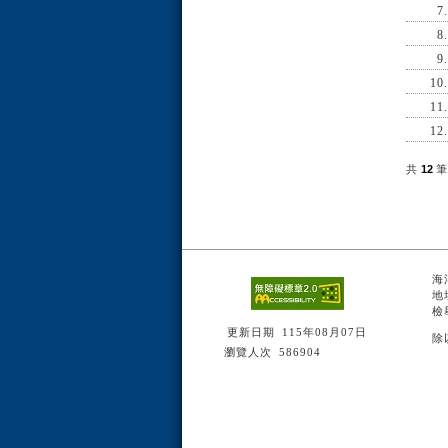
7.
8.
9.
10.
11.
12.
共
12
筆
海
地
檢
更新日期
115年08月07日
除
瀏覽人次
586904