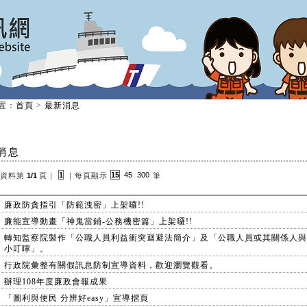
置
：
首頁
>
最新消息
消息
1
15
45
300
資料第
1/1
頁
｜
｜
每頁顯示
筆
廉政防貪指引「防範洩密」上架囉!!
廉能宣導動畫「神鬼當鋪-公務機密篇」上架囉!!
轉知監察院製作「公職人員利益衝突迴避法簡介」及「公職人員或其關係人與
小叮嚀」。
行政院彙整有關假訊息防制宣導資料，歡迎瀏覽觀看。
辦理108年度廉政會報成果
「圖利與便民 分辨好easy」宣導摺頁