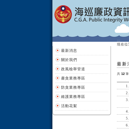
:::
:::
現在位
最新消息
關於我們
最新
政風檢舉管道
共
12
筆
肅貪業務專區
1.
防貪業務專區
2.
維護業務專區
3.
活動花絮
4.
5.
6.