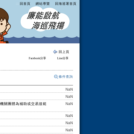
:::
回首頁
網站導覽
回海巡署首頁
回上頁
Facebook分享
Line分享
條件查詢
NaN
NaN
機關團體為補助或交易規範
NaN
NaN
NaN
NaN