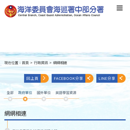
跳
到
主
要
內
容
Skip
to
main
content
現在位置：
首頁
>
行政資訊
>
網網相連
:::
回上頁
FACEBOOK分享
LINE分享
全部
政府單位
國外單位
英語學習資源
網網相連