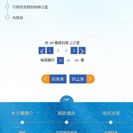
行政院洗錢防制辦公室
內政部
共
44
筆資料第
1/3
頁
1
2
3
每頁顯示
筆
15
45
300
回頁首
回上頁
本分署簡介
施政績效
海巡法規
緣起
年度施政報告
法規訊息