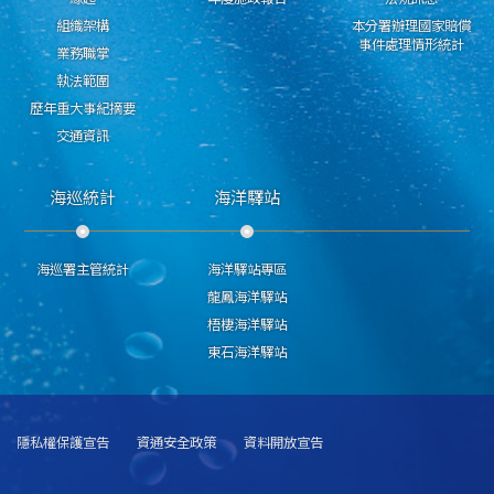
組織架構
本分署辦理國家賠償
事件處理情形統計
業務職掌
執法範圍
歷年重大事紀摘要
交通資訊
海巡統計
海洋驛站
海巡署主管統計
海洋驛站專區
龍鳳海洋驛站
梧棲海洋驛站
東石海洋驛站
隱私權保護宣告
資通安全政策
資料開放宣告