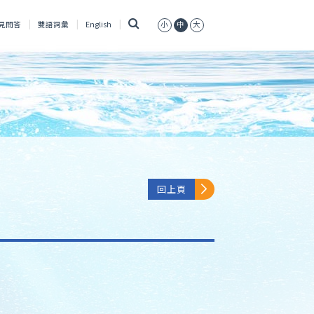
搜
見問答
雙語詞彙
English
小
中
大
尋
回上頁