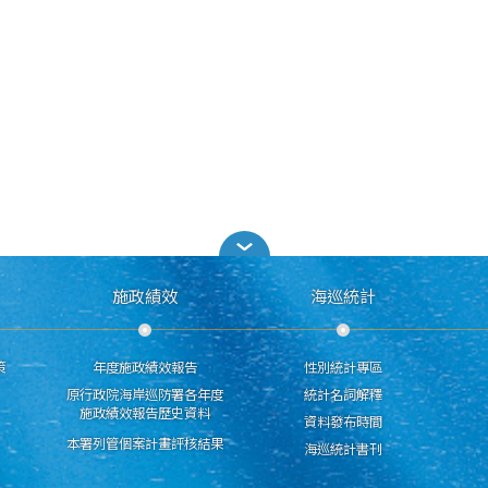
施政績效
海巡統計
策
年度施政績效報告
性別統計專區
原行政院海岸巡防署各年度
統計名詞解釋
施政績效報告歷史資料
資料發布時間
本署列管個案計畫評核結果
海巡統計書刊