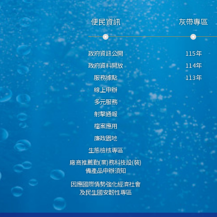
便民資訊
灰帶專區
政府資訊公開
115年
政府資料開放
114年
服務據點
113年
線上申辦
多元服務
射擊通報
檔案應用
廉政園地
生態檢核專區
廠商推薦勤(業)務科技設(裝)
備產品申辦須知
因應國際情勢強化經濟社會
及民生國安韌性專區