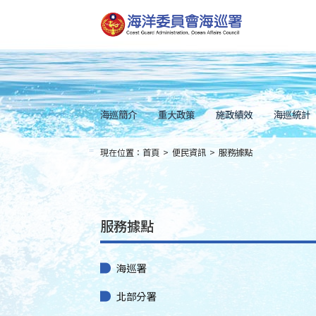
跳
到
主
要
內
容
Skip
to
main
content
海巡簡介
重大政策
施政績效
海巡統計
現在位置：
首頁
>
便民資訊
>
服務據點
:::
服務據點
海巡署
北部分署