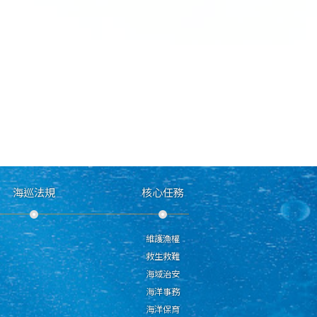
海巡法規
核心任務
維護漁權
救生救難
海域治安
海洋事務
海洋保育