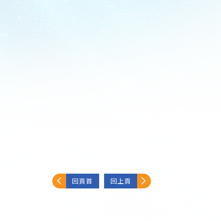
回頁首
回上頁