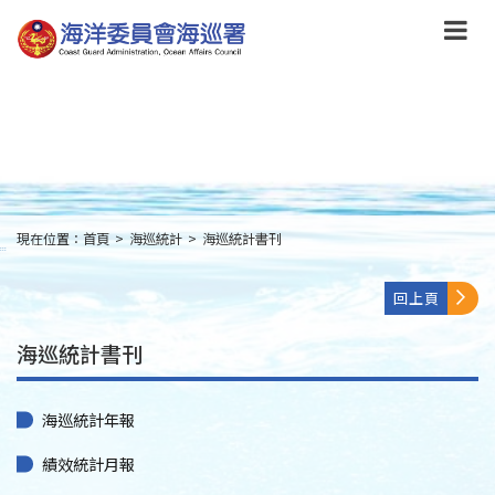
跳
到
主
要
內
容
Skip
to
main
content
現在位置：
首頁
>
海巡統計
>
海巡統計書刊
:::
回上頁
海巡統計書刊
海巡統計年報
績效統計月報