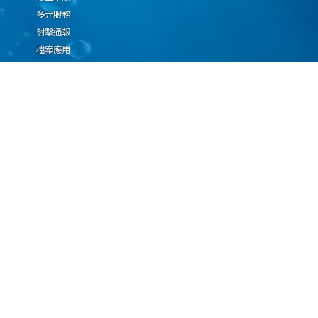
多元服務
射擊通報
檔案應用
廉政園地
生態檢核專區
廠商推薦勤(業)務科技
設(裝)備產品申辦須知
因應國際情勢強化經
濟社會及民生國安韌
性專區
隱私權保護宣告
資通安全政策
資料開放宣告
海洋委員會海巡署版權所有 copyright 2009 海巡報案專線：118
地址：116080台北市文山區興隆路3段296號 電話：(02)2239-9201
本網站支援IE、Firefox及Chrome瀏覽器，最佳瀏覽解析度 1024x768
更新日期
115年08月08日
瀏覽人次
1