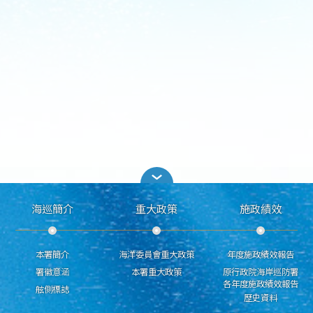
海巡簡介
重大政策
施政績效
本署簡介
海洋委員會重大政策
年度施政績效報告
署徽意涵
本署重大政策
原行政院海岸巡防署
各年度施政績效報告
舷側標誌
歷史資料