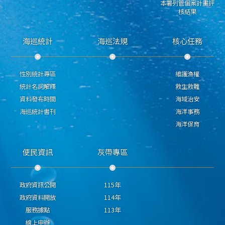
本署列管個案計畫評
核結果
海巡統計
海巡法規
核心任務
性別統計專區
維護漁權
統計名詞解釋
救生救難
資料發布時間
海域治安
海巡統計書刊
海洋事務
海洋保育
便民資訊
灰帶專區
政府資訊公開
115年
政府資料開放
114年
服務據點
113年
線上申辦