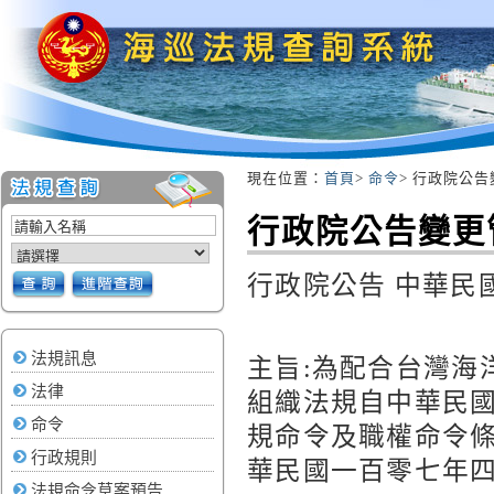
現在位置：
首頁
>
命令
> 行政院公
:::
行政院公告變
行政院公告 中華民國10
法規訊息
主旨:為配合台灣海
法律
組織法規自中華民
命令
規命令及職權命令
行政規則
華民國一百零七年
法規命令草案預告