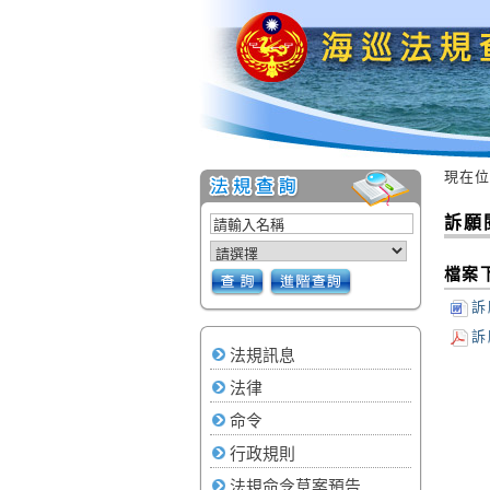
現在位
:::
:::
訴願
檔案
訴
訴
法規訊息
法律
命令
行政規則
法規命令草案預告