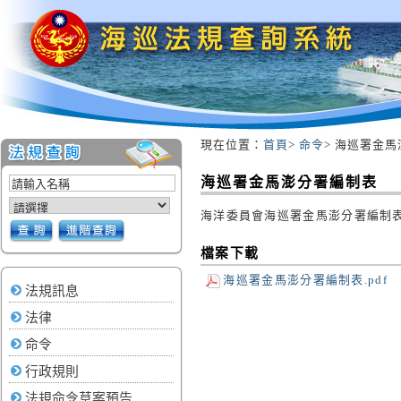
現在位置：
首頁
>
命令
> 海巡署金
:::
海巡署金馬澎分署編制表
海洋委員會海巡署金馬澎分署編制
檔案下載
海巡署金馬澎分署編制表.pdf
法規訊息
法律
命令
行政規則
法規命令草案預告