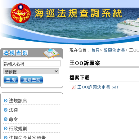
現在位置：
首頁
>
訴願決定書
> 王O
:::
王OO訴願案
檔案下載
王OO訴願決定書.pdf
法規訊息
法律
命令
行政規則
法規命令草案預告