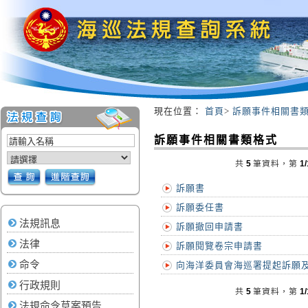
現在位置
：
首頁
>
訴願事件相關書
:::
訴願事件相關書類格式
共
5
筆資料，第
1/
訴願書
訴願委任書
法規訊息
訴願撤回申請書
法律
訴願閱覽卷宗申請書
命令
向海洋委員會海巡署提起訴願
行政規則
共
5
筆資料，第
1/
法規命令草案預告