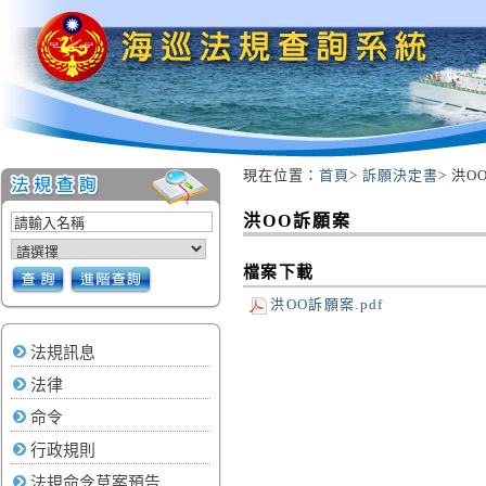
現在位置：
首頁
>
訴願決定書
> 洪O
:::
洪OO訴願案
檔案下載
洪OO訴願案.pdf
法規訊息
法律
命令
行政規則
法規命令草案預告