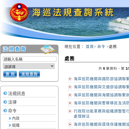
現在位置
：
首頁
>
命令
>處務
:::
處務
共
6
筆資料，第
1/
海岸巡防機關與國防部協調聯
海岸巡防機關與交通部協調聯
法規訊息
海岸巡防機關與海關協調聯繫
法律
海岸巡防機關與警察移民及消
命令
行政院功能業務與組織調整暫
處理辦法
內政
海岸巡防機關與環境保護機關
組織