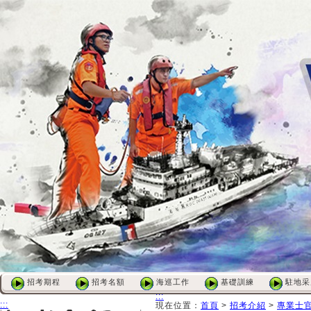
招考期程
招考名額
海巡工作
基礎訓練
駐地采
:::
:::
現在位置
：
首頁
>
招考介紹
>
專業士