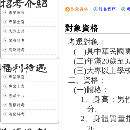
對象資格
報名程序
專業軍官
專業士官
對象資格
志願士兵
考選對象：
警察特考
(一)
具中華民國
海巡特考
(二)
年滿
20
歲至3
(三)
大專以上學
專業軍官
二、資格：
專業士官
(一)
體格：
志願士兵
1、
身高：男
警察特考
分。
海巡特考
2、
身體質量
26
。