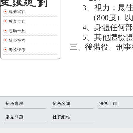
3、
視力：最佳
專業軍官
（
800
度）以
專業士官
4、
身體任何部
志願士兵
5、
其他體檢體
警察特考
三、後備役、刑事
海巡特考
招考期程
招考名額
海巡工作
常見問題
社群網站