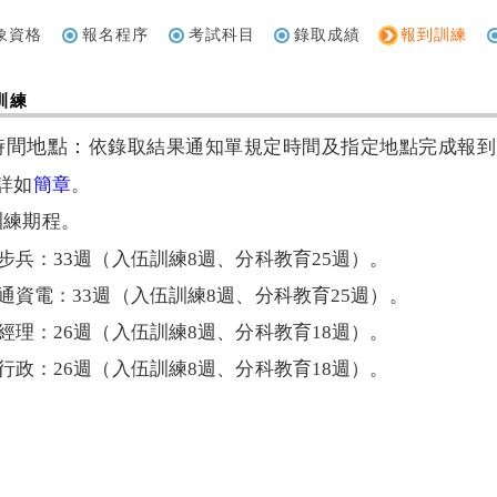
象資格
報名程序
考試科目
錄取成績
報到訓練
訓練
時間地點：
依錄取結果通知單規定時間及指定地點完成報到
詳如
簡章
。
訓練期程。
步兵：
33
週
（
入伍訓練
8
週、分科教育
25
週
）
。
通資電：
33
週
（
入伍訓練
8
週、分科教育
25
週
）
。
經理：
26
週
（
入伍訓練
8
週、分科教育
18
週
）
。
行政：
26
週
（
入伍訓練
8
週、分科教育
18
週
）
。