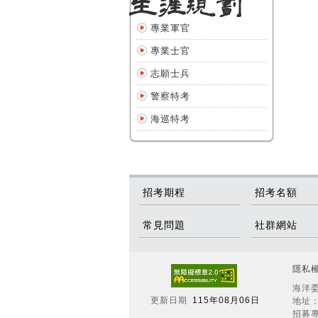
專業軍官
專業士官
志願士兵
警察特考
海巡特考
招考期程
招考名額
常見問題
社群網站
隱私
海洋委
更新日期
115年08月06日
地址：
招募專