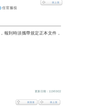
回上頁
任官服役
，報到時須攜帶規定正本文件
，
更新日期：
113/03/22
回頁首
回上頁