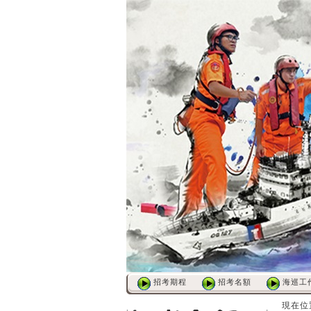
招考期程
招考名額
海巡工
:::
:::
現在位