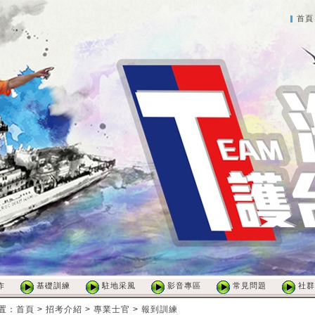
:::
首頁
作
基礎訓練
駐地采風
影音專區
常見問題
社群
置
：
首頁
>
招考介紹
>
專業士官
>
報到訓練