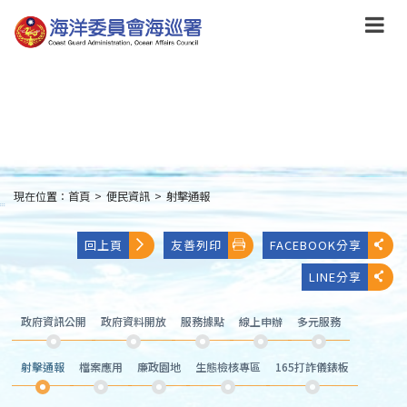
跳
到
主
要
內
容
Skip
to
main
content
現在位置：
首頁
>
便民資訊
>
射擊通報
:::
回上頁
友善列印
FACEBOOK分享
LINE分享
政府資訊公開
政府資料開放
服務據點
線上申辦
多元服務
射擊通報
檔案應用
廉政園地
生態檢核專區
165打詐儀錶板