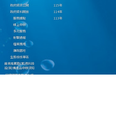
政府資訊公開
115年
政府資料開放
114年
服務據點
113年
線上申辦
多元服務
射擊通報
檔案應用
廉政園地
生態檢核專區
廠商推薦勤(業)務科技
設(裝)備產品申辦須知
因應國際情勢強化經
濟社會及民生國安韌
性專區
隱私權保護宣告
資通安全政策
資料開放宣告