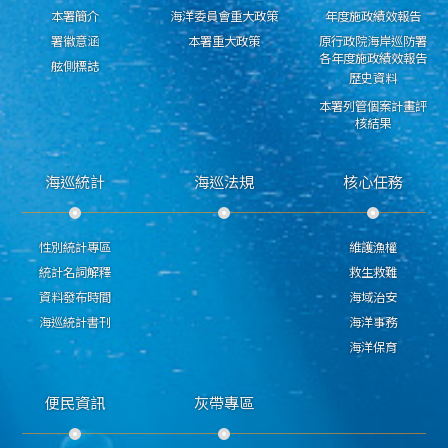
本署簡介
海洋委員會重大政策
年度施政績效報告
署徽意涵
本署重大政策
原行政院海岸巡防署
各年度施政績效報告
舷側標誌
歷史資料
本署列管個案計畫評
核結果
海巡統計
海巡法規
核心任務
性別統計專區
維護漁權
統計名詞解釋
救生救難
資料發布時間
海域治安
海巡統計書刊
海洋事務
海洋保育
便民資訊
灰帶專區