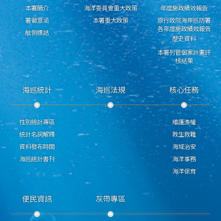
本署簡介
海洋委員會重大政策
年度施政績效報告
署徽意涵
本署重大政策
原行政院海岸巡防署
各年度施政績效報告
舷側標誌
歷史資料
本署列管個案計畫評
核結果
海巡統計
海巡法規
核心任務
性別統計專區
維護漁權
統計名詞解釋
救生救難
資料發布時間
海域治安
海巡統計書刊
海洋事務
海洋保育
便民資訊
灰帶專區