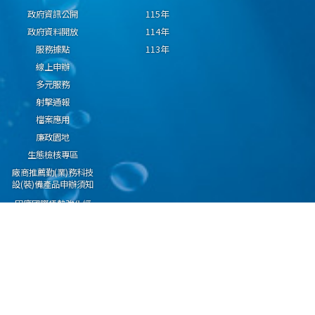
政府資訊公開
115年
政府資料開放
114年
服務據點
113年
線上申辦
多元服務
射擊通報
檔案應用
廉政園地
生態檢核專區
廠商推薦勤(業)務科技
設(裝)備產品申辦須知
因應國際情勢強化經
濟社會及民生國安韌
性專區
隱私權保護宣告
資通安全政策
資料開放宣告