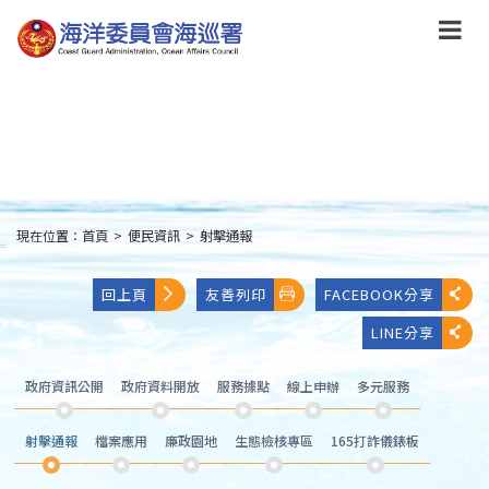
跳
到
主
要
內
容
Skip
to
main
content
現在位置：
首頁
>
便民資訊
>
射擊通報
:::
回上頁
友善列印
FACEBOOK分享
LINE分享
政府資訊公開
政府資料開放
服務據點
線上申辦
多元服務
射擊通報
檔案應用
廉政園地
生態檢核專區
165打詐儀錶板