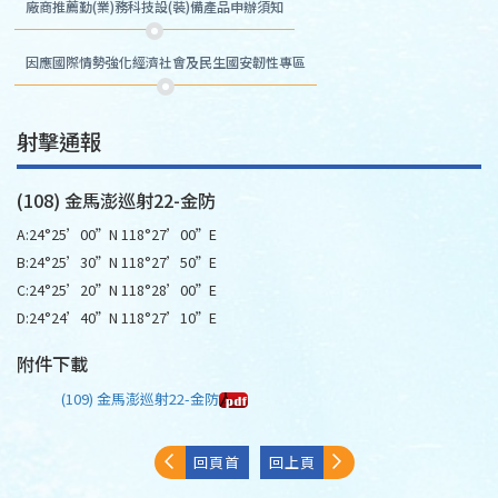
廠商推薦勤(業)務科技設(裝)備產品申辦須知
因應國際情勢強化經濟社會及民生國安韌性專區
射擊通報
(108) 金馬澎巡射22-金防
A:24°25’00”N 118°27’00”E
B:24°25’30”N 118°27’50”E
C:24°25’20”N 118°28’00”E
D:24°24’40”N 118°27’10”E
附件下載
(109) 金馬澎巡射22-金防
回頁首
回上頁