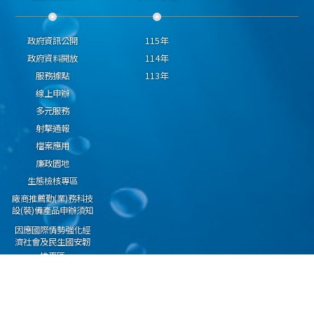
政府資訊公開
115年
政府資料開放
114年
服務據點
113年
線上申辦
多元服務
射擊通報
檔案應用
廉政園地
生態檢核專區
廠商推薦勤(業)務科技
設(裝)備產品申辦須知
因應國際情勢強化經
濟社會及民生國安韌
性專區