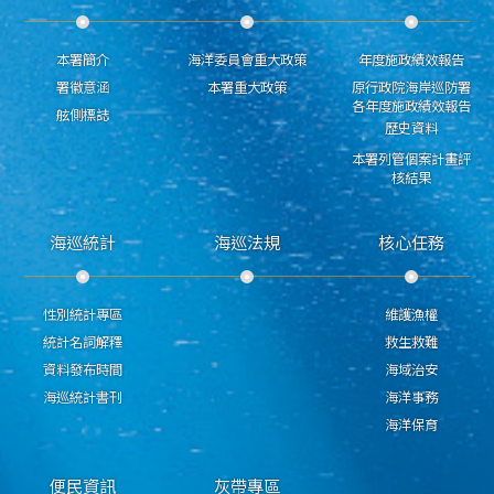
本署簡介
海洋委員會重大政策
年度施政績效報告
署徽意涵
本署重大政策
原行政院海岸巡防署
各年度施政績效報告
舷側標誌
歷史資料
本署列管個案計畫評
核結果
海巡統計
海巡法規
核心任務
性別統計專區
維護漁權
統計名詞解釋
救生救難
資料發布時間
海域治安
海巡統計書刊
海洋事務
海洋保育
便民資訊
灰帶專區