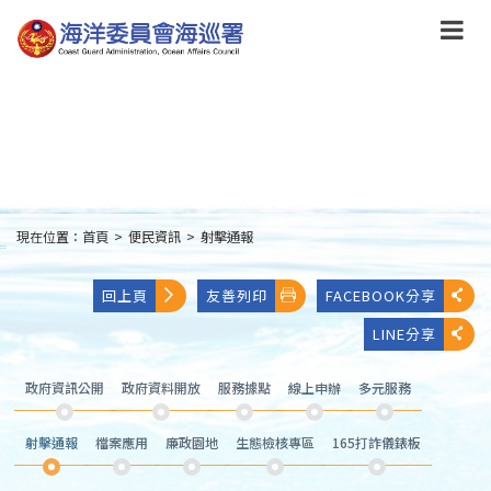
跳
到
主
要
內
容
Skip
to
main
content
現在位置：
首頁
>
便民資訊
>
射擊通報
:::
回上頁
友善列印
FACEBOOK分享
LINE分享
政府資訊公開
政府資料開放
服務據點
線上申辦
多元服務
射擊通報
檔案應用
廉政園地
生態檢核專區
165打詐儀錶板