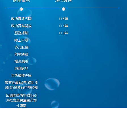
便民資訊
灰帶專區
政府資訊公開
115年
政府資料開放
114年
服務據點
113年
線上申辦
多元服務
射擊通報
檔案應用
廉政園地
生態檢核專區
廠商推薦勤(業)務科技
設(裝)備產品申辦須知
因應國際情勢強化經
濟社會及民生國安韌
性專區