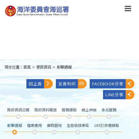
跳
到
主
要
內
容
Skip
to
main
content
現在位置：
首頁
>
便民資訊
>
射擊通報
:::
回上頁
友善列印
FACEBOOK分享
LINE分享
政府資訊公開
政府資料開放
服務據點
線上申辦
多元服務
射擊通報
檔案應用
廉政園地
生態檢核專區
165打詐儀錶板