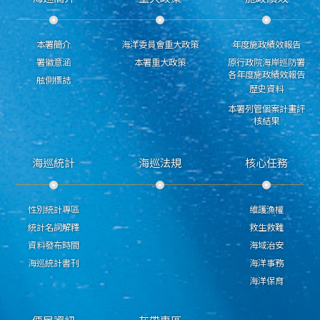
本署簡介
海洋委員會重大政策
年度施政績效報告
署徽意涵
本署重大政策
原行政院海岸巡防署
各年度施政績效報告
舷側標誌
歷史資料
本署列管個案計畫評
核結果
海巡統計
海巡法規
核心任務
性別統計專區
維護漁權
統計名詞解釋
救生救難
資料發布時間
海域治安
海巡統計書刊
海洋事務
海洋保育