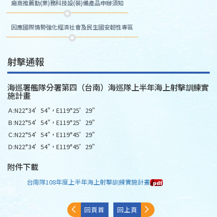
廠商推薦勤(業)務科技設(裝)備產品申辦須知
因應國際情勢強化經濟社會及民生國安韌性專區
射擊通報
海巡署艦隊分署第四（台南）海巡隊上半年海上射擊訓練實
施計畫
Ａ:N22°34’54"，E119°25’29"
Ｂ:N22°54’54"，E119°25’29"
Ｃ:N22°54’54"，E119°45’29"
Ｄ:N22°34’54"，E119°45’29"
附件下載
台南隊108年度上半年海上射擊訓練實施計畫
回頁首
回上頁