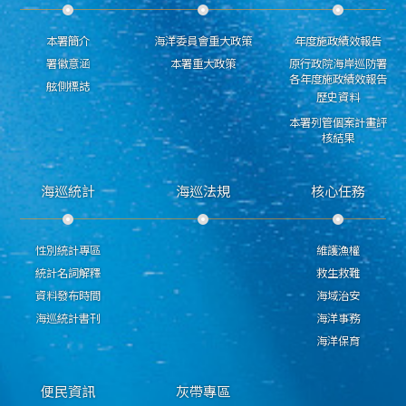
本署簡介
海洋委員會重大政策
年度施政績效報告
署徽意涵
本署重大政策
原行政院海岸巡防署
各年度施政績效報告
舷側標誌
歷史資料
本署列管個案計畫評
核結果
海巡統計
海巡法規
核心任務
性別統計專區
維護漁權
統計名詞解釋
救生救難
資料發布時間
海域治安
海巡統計書刊
海洋事務
海洋保育
便民資訊
灰帶專區