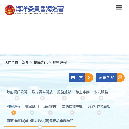
跳
到
主
要
內
容
Skip
to
main
content
現在位置：
首頁
>
便民資訊
>
射擊通報
:::
回上頁
友善列印
政府資訊公開
政府資料開放
服務據點
線上申辦
多元服務
射擊通報
檔案應用
廉政園地
生態檢核專區
165打詐儀錶板
廠商推薦勤(業)務科技設(裝)備產品申辦須知