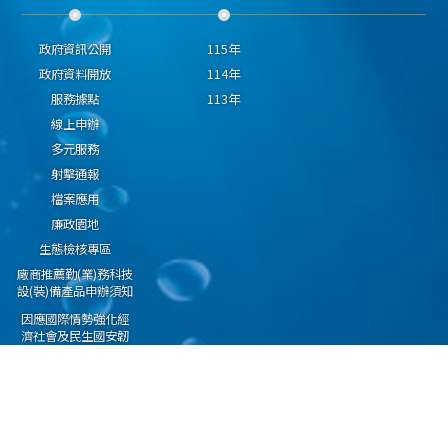
政府資訊公開
115年
政府資料開放
114年
服務據點
113年
線上申辦
多元服務
射擊通報
檔案應用
廉政園地
生態檢核專區
廠商推薦勤(業)務科技
設(裝)備產品申辦須知
因應國際情勢強化經
濟社會及民生國安韌
性專區
隱私權保護宣告
資通安全政策
資料開放宣告