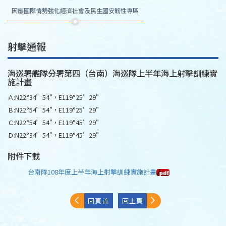
因應國際情勢強化經濟社會及民生國安韌性專區
射擊通報
海巡署艦隊分署第四（台南）海巡隊上半年海上射擊訓練實
施計畫
Ａ:N22°34’54"，E119°25’29"
Ｂ:N22°54’54"，E119°25’29"
Ｃ:N22°54’54"，E119°45’29"
Ｄ:N22°34’54"，E119°45’29"
附件下載
台南隊108年度上半年海上射擊訓練實施計畫
回頁首
回上頁