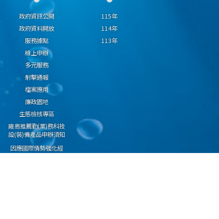
政府資訊公開
115年
政府資料開放
114年
服務據點
113年
線上申辦
多元服務
射擊通報
檔案應用
廉政園地
生態檢核專區
廠商推薦勤(業)務科技
設(裝)備產品申辦須知
因應國際情勢強化經
濟社會及民生國安韌
性專區
隱私權保護宣告
資通安全政策
資料開放宣告