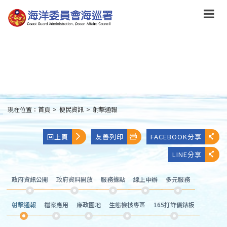
跳
到
主
要
內
容
Skip
to
main
content
現在位置：
首頁
>
便民資訊
>
射擊通報
:::
回上頁
友善列印
FACEBOOK分享
LINE分享
政府資訊公開
政府資料開放
服務據點
線上申辦
多元服務
射擊通報
檔案應用
廉政園地
生態檢核專區
165打詐儀錶板