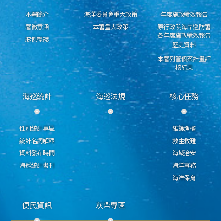
本署簡介
海洋委員會重大政策
年度施政績效報告
署徽意涵
本署重大政策
原行政院海岸巡防署
各年度施政績效報告
舷側標誌
歷史資料
本署列管個案計畫評
核結果
海巡統計
海巡法規
核心任務
性別統計專區
維護漁權
統計名詞解釋
救生救難
資料發布時間
海域治安
海巡統計書刊
海洋事務
海洋保育
便民資訊
灰帶專區