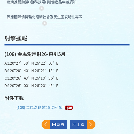
廠商推薦勤(業)務科技設(裝)備產品申辦須知
因應國際情勢強化經濟社會及民生國安韌性專區
射擊通報
(108) 金馬澎巡射26-東引5月
A:120°27’59”N 26°22’05”E
B:120°28’40”N 26°21’13”E
C:120°26’43”N 26°19’56”E
D:120°26’00”N 26°20’48”E
附件下載
(109) 金馬澎巡射26-東引5月
回頁首
回上頁