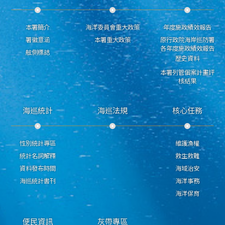
本署簡介
海洋委員會重大政策
年度施政績效報告
署徽意涵
本署重大政策
原行政院海岸巡防署
各年度施政績效報告
舷側標誌
歷史資料
本署列管個案計畫評
核結果
海巡統計
海巡法規
核心任務
性別統計專區
維護漁權
統計名詞解釋
救生救難
資料發布時間
海域治安
海巡統計書刊
海洋事務
海洋保育
便民資訊
灰帶專區