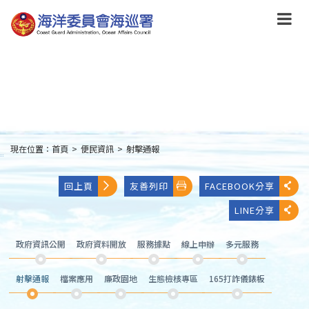
跳
到
主
要
內
容
Skip
to
main
content
現在位置：
首頁
>
便民資訊
>
射擊通報
:::
回上頁
友善列印
FACEBOOK分享
LINE分享
政府資訊公開
政府資料開放
服務據點
線上申辦
多元服務
射擊通報
檔案應用
廉政園地
生態檢核專區
165打詐儀錶板