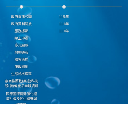
政府資訊公開
115年
政府資料開放
114年
服務據點
113年
線上申辦
多元服務
射擊通報
檔案應用
廉政園地
生態檢核專區
廠商推薦勤(業)務科技
設(裝)備產品申辦須知
因應國際情勢強化經
濟社會及民生國安韌
性專區