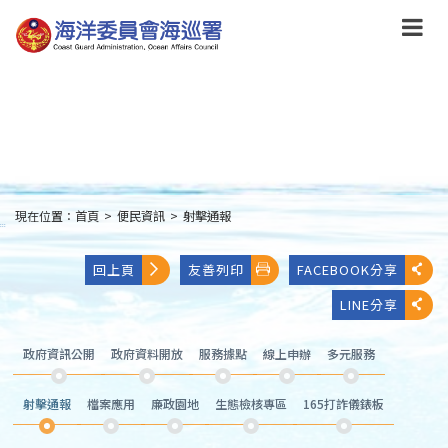
跳
到
主
要
內
容
Skip
to
main
content
現在位置：
首頁
>
便民資訊
>
射擊通報
:::
回上頁
友善列印
FACEBOOK分享
LINE分享
政府資訊公開
政府資料開放
服務據點
線上申辦
多元服務
射擊通報
檔案應用
廉政園地
生態檢核專區
165打詐儀錶板