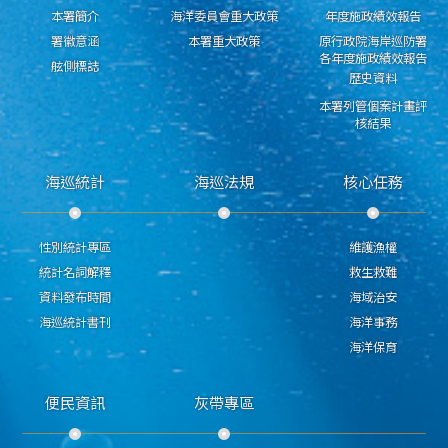
本署簡介
海洋委員會重大政策
年度施政績效報告
署徽意涵
本署重大政策
原行政院海岸巡防署
各年度施政績效報告
舷側標誌
歷史資料
本署列管個案計畫評
核結果
海巡統計
海巡法規
核心任務
性別統計專區
維護漁權
統計名詞解釋
救生救難
資料發布時間
海域治安
海巡統計書刊
海洋事務
海洋保育
便民資訊
灰帶專區