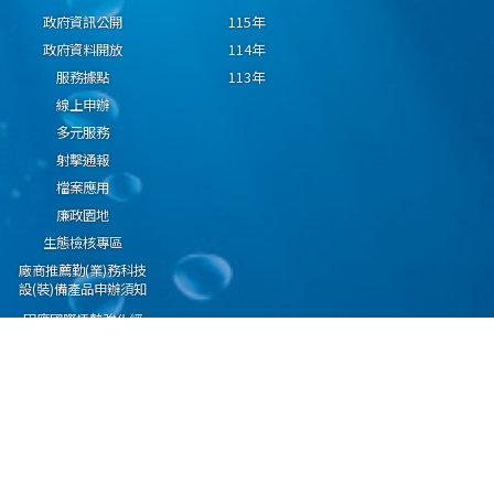
政府資訊公開
115年
政府資料開放
114年
服務據點
113年
線上申辦
多元服務
射擊通報
檔案應用
廉政園地
生態檢核專區
廠商推薦勤(業)務科技
設(裝)備產品申辦須知
因應國際情勢強化經
濟社會及民生國安韌
性專區
隱私權保護宣告
資通安全政策
資料開放宣告