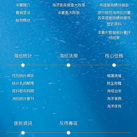
本署簡介
海洋委員會重大政策
年度施政績效報告
署徽意涵
本署重大政策
原行政院海岸巡防署
各年度施政績效報告
舷側標誌
歷史資料
本署列管個案計畫評
核結果
海巡統計
海巡法規
核心任務
性別統計專區
維護漁權
統計名詞解釋
救生救難
資料發布時間
海域治安
海巡統計書刊
海洋事務
海洋保育
便民資訊
灰帶專區