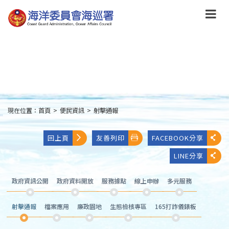
跳
到
主
要
內
容
Skip
to
main
content
現在位置：
首頁
>
便民資訊
>
射擊通報
:::
回上頁
友善列印
FACEBOOK分享
LINE分享
政府資訊公開
政府資料開放
服務據點
線上申辦
多元服務
射擊通報
檔案應用
廉政園地
生態檢核專區
165打詐儀錶板