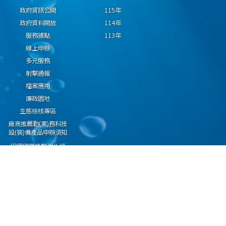
政府資訊公開
115年
政府資料開放
114年
服務據點
113年
線上申辦
多元服務
射擊通報
檔案應用
廉政園地
生態檢核專區
廠商推薦勤(業)務科技
設(裝)備產品申辦須知
因應國際情勢強化經
濟社會及民生國安韌
性專區
隱私權保護宣告
資通安全政策
資料開放宣告