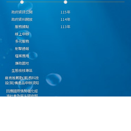
政府資訊公開
115年
政府資料開放
114年
服務據點
113年
線上申辦
多元服務
射擊通報
檔案應用
廉政園地
生態檢核專區
廠商推薦勤(業)務科技
設(裝)備產品申辦須知
因應國際情勢強化經
濟社會及民生國安韌
性專區
隱私權保護宣告
資通安全政策
資料開放宣告