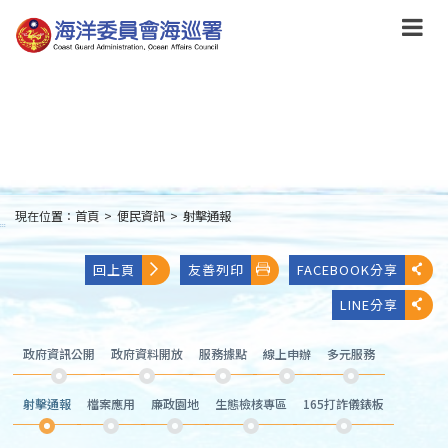
跳
到
主
要
內
容
Skip
to
main
content
現在位置：
首頁
>
便民資訊
>
射擊通報
:::
回上頁
友善列印
FACEBOOK分享
LINE分享
政府資訊公開
政府資料開放
服務據點
線上申辦
多元服務
射擊通報
檔案應用
廉政園地
生態檢核專區
165打詐儀錶板