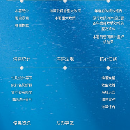
本署簡介
海洋委員會重大政策
年度施政績效報告
署徽意涵
本署重大政策
原行政院海岸巡防署
各年度施政績效報告
舷側標誌
歷史資料
本署列管個案計畫評
核結果
海巡統計
海巡法規
核心任務
性別統計專區
維護漁權
統計名詞解釋
救生救難
資料發布時間
海域治安
海巡統計書刊
海洋事務
海洋保育
便民資訊
灰帶專區