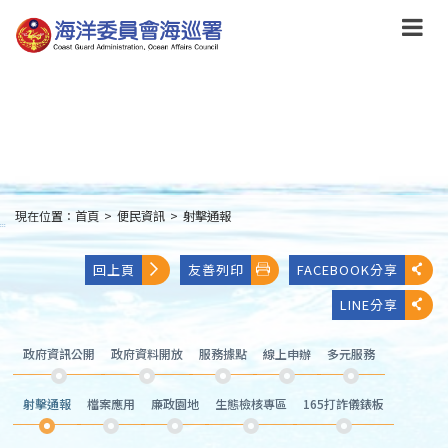
跳
到
主
要
內
容
Skip
to
main
content
現在位置：
首頁
>
便民資訊
>
射擊通報
:::
回上頁
友善列印
FACEBOOK分享
LINE分享
政府資訊公開
政府資料開放
服務據點
線上申辦
多元服務
射擊通報
檔案應用
廉政園地
生態檢核專區
165打詐儀錶板