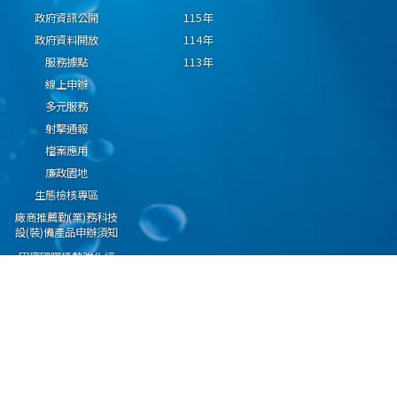
政府資訊公開
115年
政府資料開放
114年
服務據點
113年
線上申辦
多元服務
射擊通報
檔案應用
廉政園地
生態檢核專區
廠商推薦勤(業)務科技
設(裝)備產品申辦須知
因應國際情勢強化經
濟社會及民生國安韌
性專區
隱私權保護宣告
資通安全政策
資料開放宣告