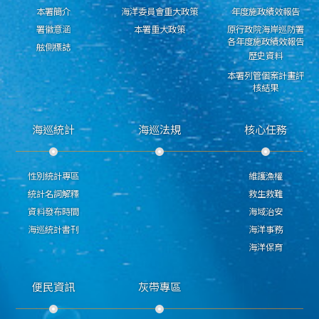
本署簡介
海洋委員會重大政策
年度施政績效報告
署徽意涵
本署重大政策
原行政院海岸巡防署
各年度施政績效報告
舷側標誌
歷史資料
本署列管個案計畫評
核結果
海巡統計
海巡法規
核心任務
性別統計專區
維護漁權
統計名詞解釋
救生救難
資料發布時間
海域治安
海巡統計書刊
海洋事務
海洋保育
便民資訊
灰帶專區