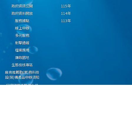
政府資訊公開
115年
政府資料開放
114年
服務據點
113年
線上申辦
多元服務
射擊通報
檔案應用
廉政園地
生態檢核專區
廠商推薦勤(業)務科技
設(裝)備產品申辦須知
因應國際情勢強化經
濟社會及民生國安韌
性專區
隱私權保護宣告
資通安全政策
資料開放宣告