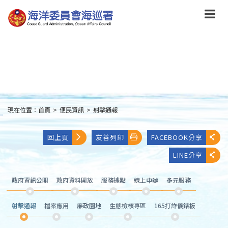
跳
到
主
要
內
容
Skip
to
main
content
現在位置：
首頁
>
便民資訊
>
射擊通報
:::
回上頁
友善列印
FACEBOOK分享
LINE分享
政府資訊公開
政府資料開放
服務據點
線上申辦
多元服務
射擊通報
檔案應用
廉政園地
生態檢核專區
165打詐儀錶板