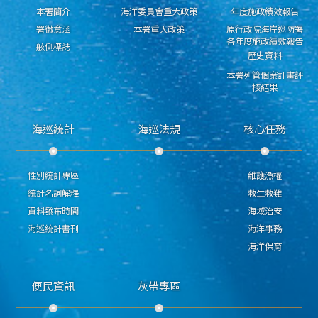
本署簡介
海洋委員會重大政策
年度施政績效報告
署徽意涵
本署重大政策
原行政院海岸巡防署
各年度施政績效報告
舷側標誌
歷史資料
本署列管個案計畫評
核結果
海巡統計
海巡法規
核心任務
性別統計專區
維護漁權
統計名詞解釋
救生救難
資料發布時間
海域治安
海巡統計書刊
海洋事務
海洋保育
便民資訊
灰帶專區