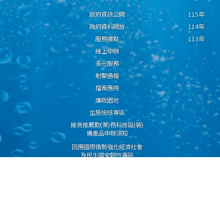
政府資訊公開
115年
政府資料開放
114年
服務據點
113年
線上申辦
多元服務
射擊通報
檔案應用
廉政園地
生態檢核專區
廠商推薦勤(業)務科技設(裝)
備產品申辦須知
因應國際情勢強化經濟社會
及民生國安韌性專區
隱私權保護宣告
資通安全政策
資料開放宣告