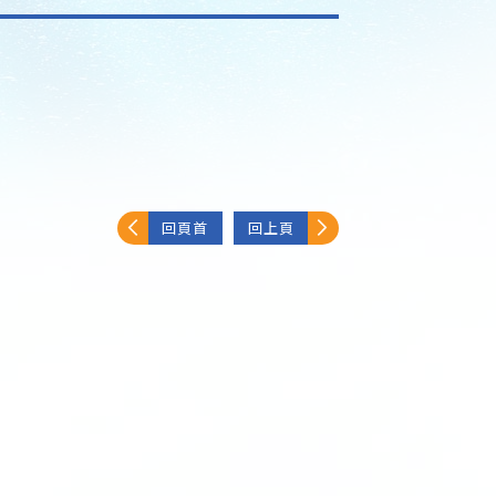
回頁首
回上頁