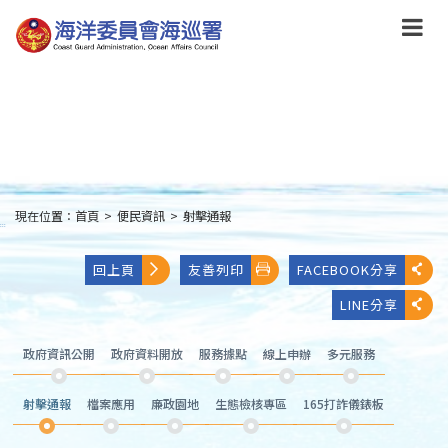
跳
到
主
要
內
容
Skip
to
main
content
現在位置：
首頁
>
便民資訊
>
射擊通報
:::
回上頁
友善列印
FACEBOOK分享
LINE分享
政府資訊公開
政府資料開放
服務據點
線上申辦
多元服務
射擊通報
檔案應用
廉政園地
生態檢核專區
165打詐儀錶板