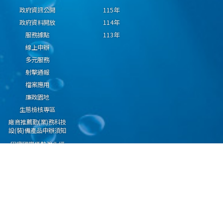
政府資訊公開
115年
政府資料開放
114年
服務據點
113年
線上申辦
多元服務
射擊通報
檔案應用
廉政園地
生態檢核專區
廠商推薦勤(業)務科技
設(裝)備產品申辦須知
因應國際情勢強化經
濟社會及民生國安韌
性專區
隱私權保護宣告
資通安全政策
資料開放宣告