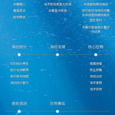
本署簡介
海洋委員會重大政策
年度施政績效報告
署徽意涵
本署重大政策
原行政院海岸巡防署
各年度施政績效報告
舷側標誌
歷史資料
本署列管個案計畫評
核結果
海巡統計
海巡法規
核心任務
性別統計專區
維護漁權
統計名詞解釋
救生救難
資料發布時間
海域治安
海巡統計書刊
海洋事務
海洋保育
便民資訊
灰帶專區