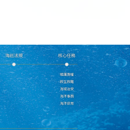
海巡法規
核心任務
維護漁權
救生救難
海域治安
海洋事務
海洋保育