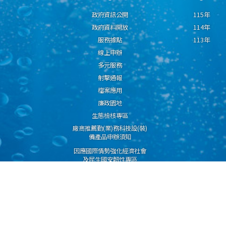
政府資訊公開
115年
政府資料開放
114年
服務據點
113年
線上申辦
多元服務
射擊通報
檔案應用
廉政園地
生態檢核專區
廠商推薦勤(業)務科技設(裝)
備產品申辦須知
因應國際情勢強化經濟社會
及民生國安韌性專區
隱私權保護宣告
資通安全政策
資料開放宣告