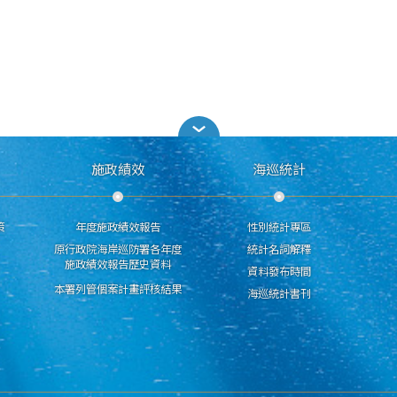
施政績效
海巡統計
策
年度施政績效報告
性別統計專區
原行政院海岸巡防署各年度
統計名詞解釋
施政績效報告歷史資料
資料發布時間
本署列管個案計畫評核結果
海巡統計書刊