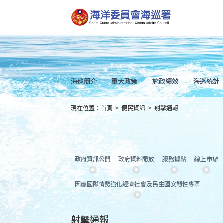
跳
到
主
要
內
容
Skip
to
main
content
海巡簡介
重大政策
施政績效
海巡統計
現在位置：
首頁
>
便民資訊
>
射擊通報
:::
政府資訊公開
政府資料開放
服務據點
線上申辦
因應國際情勢強化經濟社會及民生國安韌性專區
射擊通報