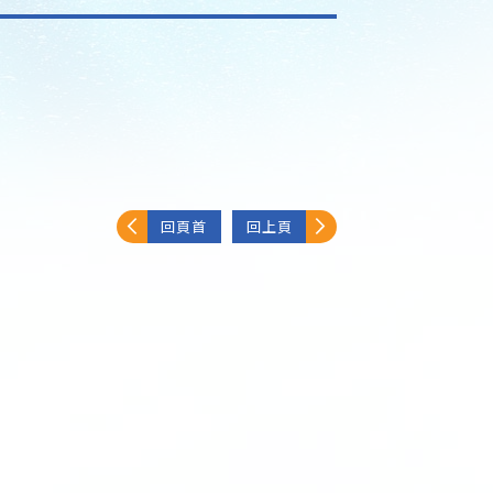
回頁首
回上頁