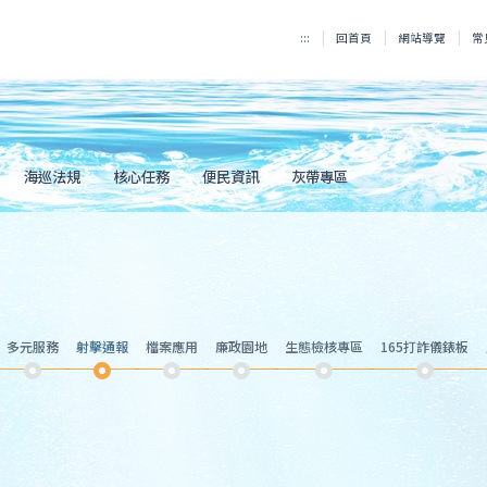
:::
回首頁
網站導覽
常
海巡法規
核心任務
便民資訊
灰帶專區
多元服務
射擊通報
檔案應用
廉政園地
生態檢核專區
165打詐儀錶板