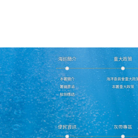
海巡簡介
重大政策
本署簡介
海洋委員會重大政
署徽意涵
本署重大政策
舷側標誌
便民資訊
灰帶專區