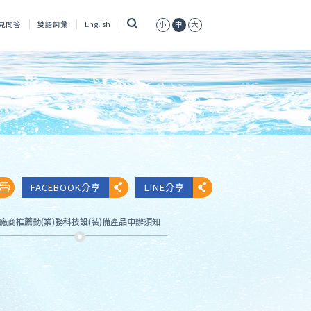
搜
見問答
雙語詞彙
English
小
中
大
尋
FACEBOOK分享
LINE分享
廠商推薦勤(業)務科技設(裝)備產品申辦須知