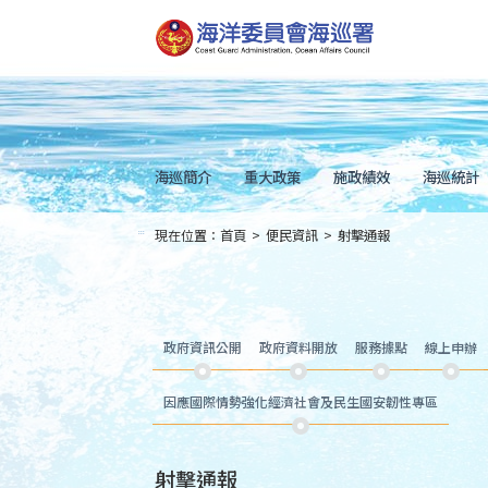
跳
到
主
要
內
容
Skip
to
main
content
海巡簡介
重大政策
施政績效
海巡統計
現在位置：
首頁
>
便民資訊
>
射擊通報
:::
政府資訊公開
政府資料開放
服務據點
線上申辦
因應國際情勢強化經濟社會及民生國安韌性專區
射擊通報