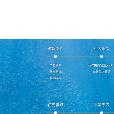
海巡簡介
重大政策
本署簡介
海洋委員會重大政
署徽意涵
本署重大政策
舷側標誌
便民資訊
灰帶專區