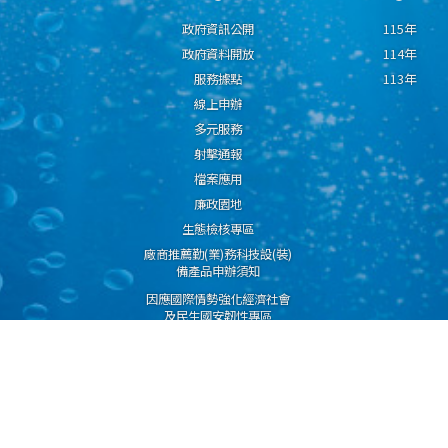
政府資訊公開
115年
政府資料開放
114年
服務據點
113年
線上申辦
多元服務
射擊通報
檔案應用
廉政園地
生態檢核專區
廠商推薦勤(業)務科技設(裝)
備產品申辦須知
因應國際情勢強化經濟社會
及民生國安韌性專區
隱私權保護宣告
資通安全政策
資料開放宣告