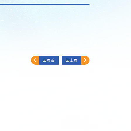
回頁首
回上頁