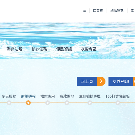
:::
回首頁
網站導覽
常
海巡法規
核心任務
便民資訊
灰帶專區
回上頁
友善列印
多元服務
射擊通報
檔案應用
廉政園地
生態檢核專區
165打詐儀錶板