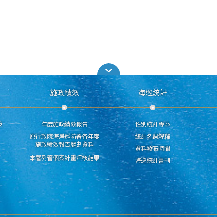
施政績效
海巡統計
策
年度施政績效報告
性別統計專區
原行政院海岸巡防署各年度
統計名詞解釋
施政績效報告歷史資料
資料發布時間
本署列管個案計畫評核結果
海巡統計書刊