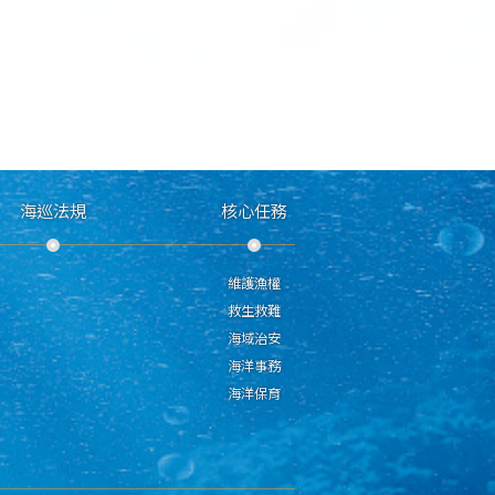
海巡法規
核心任務
維護漁權
救生救難
海域治安
海洋事務
海洋保育