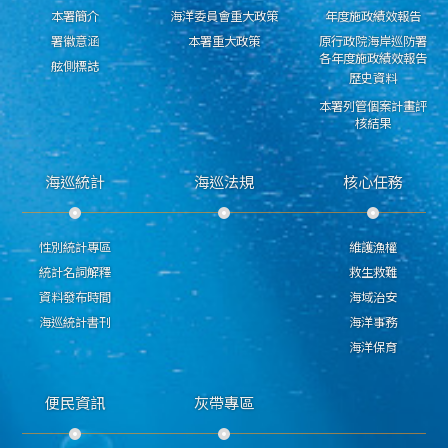
本署簡介
海洋委員會重大政策
年度施政績效報告
署徽意涵
本署重大政策
原行政院海岸巡防署
各年度施政績效報告
舷側標誌
歷史資料
本署列管個案計畫評
核結果
海巡統計
海巡法規
核心任務
性別統計專區
維護漁權
統計名詞解釋
救生救難
資料發布時間
海域治安
海巡統計書刊
海洋事務
海洋保育
便民資訊
灰帶專區