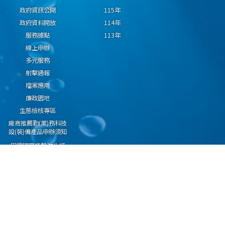
政府資訊公開
115年
政府資料開放
114年
服務據點
113年
線上申辦
多元服務
射擊通報
檔案應用
廉政園地
生態檢核專區
廠商推薦勤(業)務科技
設(裝)備產品申辦須知
因應國際情勢強化經
濟社會及民生國安韌
性專區
隱私權保護宣告
資通安全政策
資料開放宣告