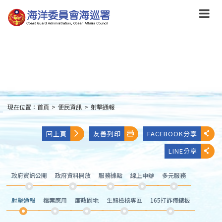
跳
到
主
要
內
容
Skip
to
main
content
現在位置：
首頁
>
便民資訊
>
射擊通報
:::
回上頁
友善列印
FACEBOOK分享
LINE分享
政府資訊公開
政府資料開放
服務據點
線上申辦
多元服務
射擊通報
檔案應用
廉政園地
生態檢核專區
165打詐儀錶板