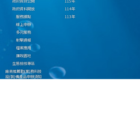
政府資訊公開
115年
政府資料開放
114年
服務據點
113年
線上申辦
多元服務
射擊通報
檔案應用
廉政園地
生態檢核專區
廠商推薦勤(業)務科技
設(裝)備產品申辦須知
因應國際情勢強化經
濟社會及民生國安韌
性專區
隱私權保護宣告
資通安全政策
資料開放宣告
海洋委員會海巡署版權所有 copyright 2009 海巡報案專線：118