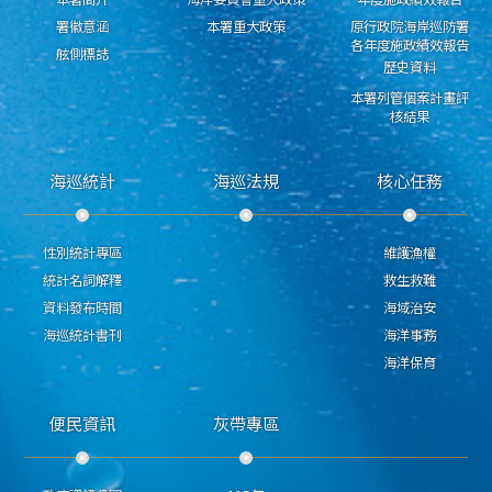
署徽意涵
本署重大政策
原行政院海岸巡防署
各年度施政績效報告
舷側標誌
歷史資料
本署列管個案計畫評
核結果
海巡統計
海巡法規
核心任務
性別統計專區
維護漁權
統計名詞解釋
救生救難
資料發布時間
海域治安
海巡統計書刊
海洋事務
海洋保育
便民資訊
灰帶專區