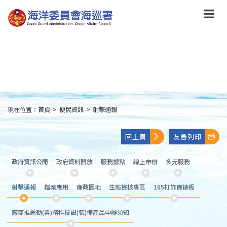
跳
到
主
要
內
容
Skip
to
main
content
現在位置：
首頁
>
便民資訊
>
射擊通報
:::
回上頁
友善列印
政府資訊公開
政府資料開放
服務據點
線上申辦
多元服務
射擊通報
檔案應用
廉政園地
生態檢核專區
165打詐儀錶板
廠商推薦勤(業)務科技設(裝)備產品申辦須知