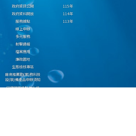
政府資訊公開
115年
政府資料開放
114年
服務據點
113年
線上申辦
多元服務
射擊通報
檔案應用
廉政園地
生態檢核專區
廠商推薦勤(業)務科技
設(裝)備產品申辦須知
因應國際情勢強化經
濟社會及民生國安韌
性專區
隱私權保護宣告
資通安全政策
資料開放宣告