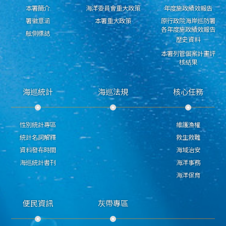
本署簡介
海洋委員會重大政策
年度施政績效報告
署徽意涵
本署重大政策
原行政院海岸巡防署
各年度施政績效報告
舷側標誌
歷史資料
本署列管個案計畫評
核結果
海巡統計
海巡法規
核心任務
性別統計專區
維護漁權
統計名詞解釋
救生救難
資料發布時間
海域治安
海巡統計書刊
海洋事務
海洋保育
便民資訊
灰帶專區