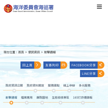
跳
到
主
要
內
容
Skip
to
main
content
現在位置：
首頁
>
便民資訊
>
射擊通報
:::
回上頁
友善列印
FACEBOOK分享
LINE分享
政府資訊公開
政府資料開放
服務據點
線上申辦
多元服務
射擊通報
檔案應用
廉政園地
生態檢核專區
165打詐儀錶板