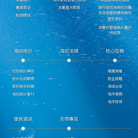
署徽意涵
本署重大政策
原行政院海岸巡防署
各年度施政績效報告
舷側標誌
歷史資料
本署列管個案計畫評
核結果
海巡統計
海巡法規
核心任務
性別統計專區
維護漁權
統計名詞解釋
救生救難
資料發布時間
海域治安
海巡統計書刊
海洋事務
海洋保育
便民資訊
灰帶專區