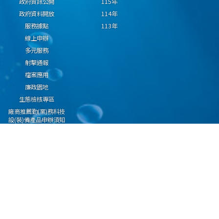
政府資訊公開
115年
政府資料開放
114年
服務據點
113年
線上申辦
多元服務
射擊通報
檔案應用
廉政園地
生態檢核專區
廠商推薦勤(業)務科技
設(裝)備產品申辦須知
因應國際情勢強化經
濟社會及民生國安韌
性專區
隱私權保護宣告
資通安全政策
資料開放宣告
海洋委員會海巡署版權所有 copyright 2009 海巡報案專線：118