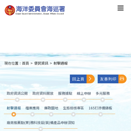
跳
到
主
要
內
容
Skip
to
main
content
現在位置：
首頁
>
便民資訊
>
射擊通報
:::
回上頁
友善列印
政府資訊公開
政府資料開放
服務據點
線上申辦
多元服務
射擊通報
檔案應用
廉政園地
生態檢核專區
165打詐儀錶板
廠商推薦勤(業)務科技設(裝)備產品申辦須知