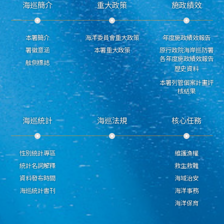
海巡簡介
重大政策
施政績效
本署簡介
海洋委員會重大政策
年度施政績效報告
署徽意涵
本署重大政策
原行政院海岸巡防署
各年度施政績效報告
舷側標誌
歷史資料
本署列管個案計畫評
核結果
海巡統計
海巡法規
核心任務
性別統計專區
維護漁權
統計名詞解釋
救生救難
資料發布時間
海域治安
海巡統計書刊
海洋事務
海洋保育