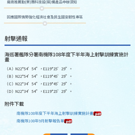
廠商推薦勤(業)務科技設(裝)備產品申辦須知
因應國際情勢強化經濟社會及民生國安韌性專區
射擊通報
海巡署艦隊分署南機隊108年度下半年海上射擊訓練實施計
畫
（Ａ）N22°54’54”，E119°25’29”。
（Ｂ）N22°54’54”，E119°45’29”。
（Ｃ）N22°34’54”，E119°45’29”。
（Ｄ）N22°34’54”，E119°25’29”。
附件下載
南機隊108年度下半年海上射擊訓練實施計畫
南機隊108年9月射擊報告單