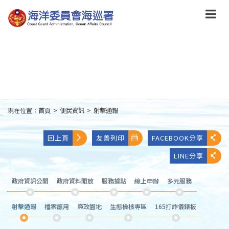
跳
到
主
要
內
容
Skip
to
main
content
現在位置：
首頁
>
便民資訊
>
射擊通報
:::
回上頁
友善列印
FACEBOOK分享
LINE分享
政府資訊公開
政府資料開放
服務據點
線上申辦
多元服務
射擊通報
檔案應用
廉政園地
生態檢核專區
165打詐儀錶板