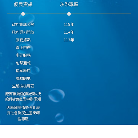
便民資訊
灰帶專區
政府資訊公開
115年
政府資料開放
114年
服務據點
113年
線上申辦
多元服務
射擊通報
檔案應用
廉政園地
生態檢核專區
廠商推薦勤(業)務科技
設(裝)備產品申辦須知
因應國際情勢強化經
濟社會及民生國安韌
性專區