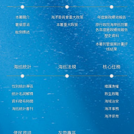
本署簡介
海洋委員會重大政策
年度施政績效報告
署徽意涵
本署重大政策
原行政院海岸巡防署
各年度施政績效報告
舷側標誌
歷史資料
本署列管個案計畫評
核結果
海巡統計
海巡法規
核心任務
性別統計專區
維護漁權
統計名詞解釋
救生救難
資料發布時間
海域治安
海巡統計書刊
海洋事務
海洋保育
便民資訊
灰帶專區