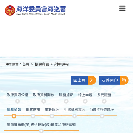
跳
到
主
要
內
容
Skip
to
main
content
現在位置：
首頁
>
便民資訊
>
射擊通報
:::
回上頁
友善列印
政府資訊公開
政府資料開放
服務據點
線上申辦
多元服務
射擊通報
檔案應用
廉政園地
生態檢核專區
165打詐儀錶板
廠商推薦勤(業)務科技設(裝)備產品申辦須知