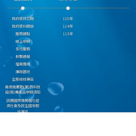
政府資訊公開
115年
政府資料開放
114年
服務據點
113年
線上申辦
多元服務
射擊通報
檔案應用
廉政園地
生態檢核專區
廠商推薦勤(業)務科技
設(裝)備產品申辦須知
因應國際情勢強化經
濟社會及民生國安韌
性專區