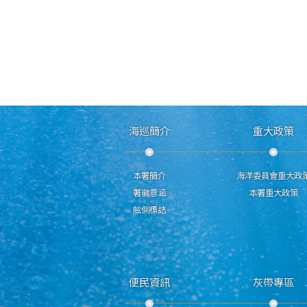
海巡簡介
重大政策
本署簡介
海洋委員會重大政
署徽意涵
本署重大政策
舷側標誌
便民資訊
灰帶專區