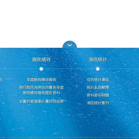
施政績效
海巡統計
策
年度施政績效報告
性別統計專區
原行政院海岸巡防署各年度
統計名詞解釋
施政績效報告歷史資料
資料發布時間
本署列管個案計畫評核結果
海巡統計書刊