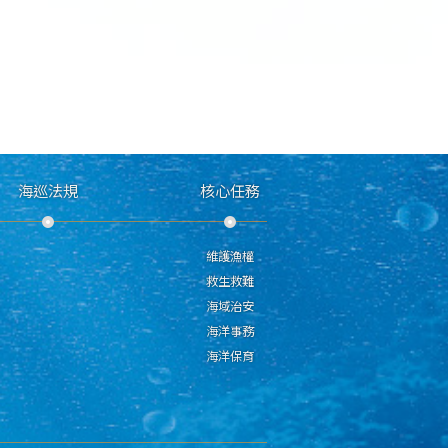
海巡法規
核心任務
維護漁權
救生救難
海域治安
海洋事務
海洋保育