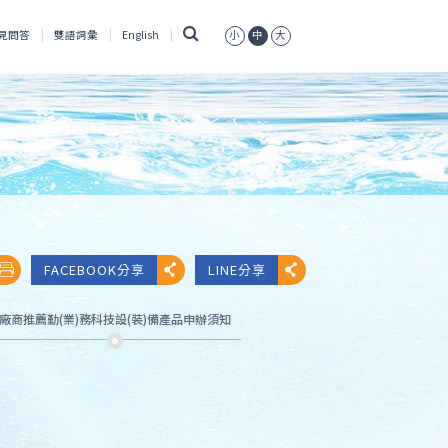
搜
見問答
雙語詞彙
English
小
中
大
尋
FACEBOOK分享
LINE分享
廠商推薦勤(業)務科技設(裝)備產品申辦須知