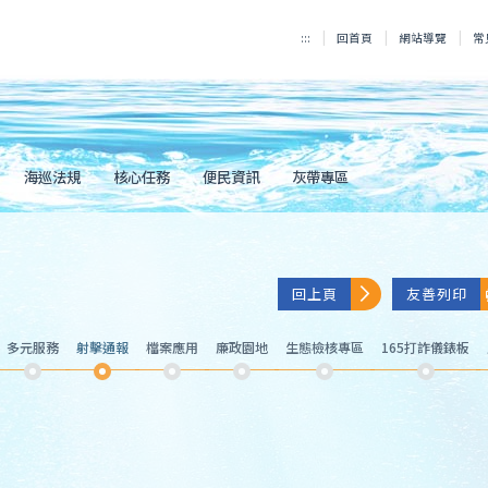
:::
回首頁
網站導覽
常
海巡法規
核心任務
便民資訊
灰帶專區
回上頁
友善列印
多元服務
射擊通報
檔案應用
廉政園地
生態檢核專區
165打詐儀錶板