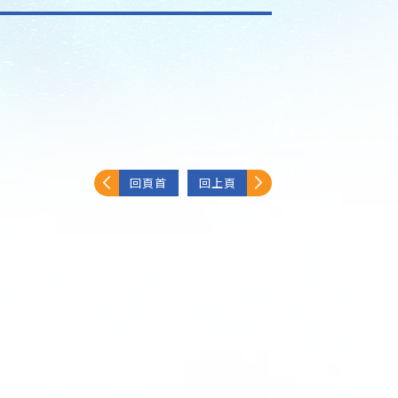
回頁首
回上頁