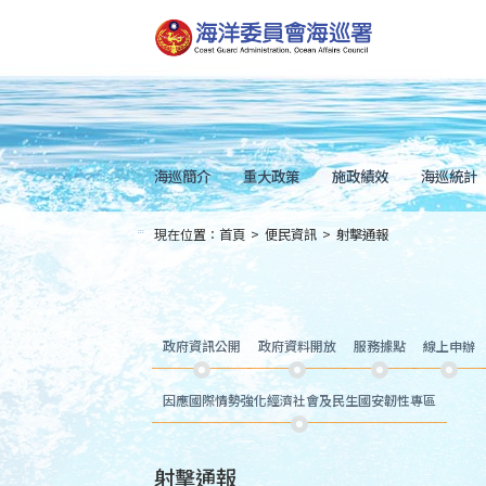
跳
到
主
要
內
容
Skip
to
main
content
海巡簡介
重大政策
施政績效
海巡統計
現在位置：
首頁
>
便民資訊
>
射擊通報
:::
政府資訊公開
政府資料開放
服務據點
線上申辦
因應國際情勢強化經濟社會及民生國安韌性專區
射擊通報