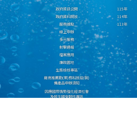
政府資訊公開
115年
政府資料開放
114年
服務據點
113年
線上申辦
多元服務
射擊通報
檔案應用
廉政園地
生態檢核專區
廠商推薦勤(業)務科技設(裝)
備產品申辦須知
因應國際情勢強化經濟社會
及民生國安韌性專區
隱私權保護宣告
資通安全政策
資料開放宣告