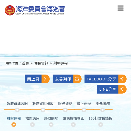
跳
到
主
要
內
容
Skip
to
main
content
現在位置：
首頁
>
便民資訊
>
射擊通報
:::
回上頁
友善列印
FACEBOOK分享
LINE分享
政府資訊公開
政府資料開放
服務據點
線上申辦
多元服務
射擊通報
檔案應用
廉政園地
生態檢核專區
165打詐儀錶板