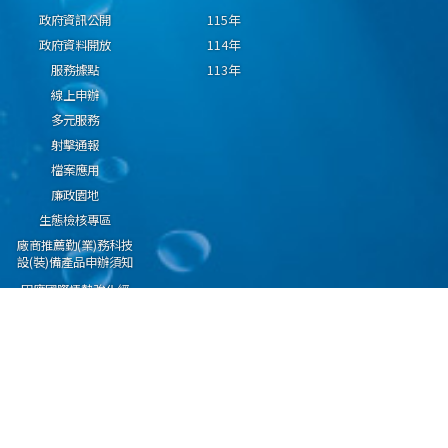
政府資訊公開
115年
政府資料開放
114年
服務據點
113年
線上申辦
多元服務
射擊通報
檔案應用
廉政園地
生態檢核專區
廠商推薦勤(業)務科技
設(裝)備產品申辦須知
因應國際情勢強化經
濟社會及民生國安韌
性專區
隱私權保護宣告
資通安全政策
資料開放宣告