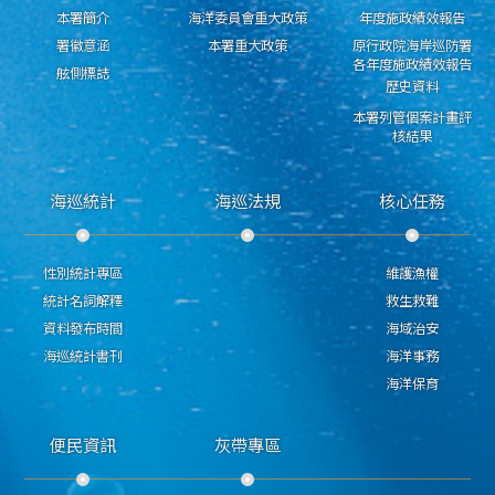
本署簡介
海洋委員會重大政策
年度施政績效報告
署徽意涵
本署重大政策
原行政院海岸巡防署
各年度施政績效報告
舷側標誌
歷史資料
本署列管個案計畫評
核結果
海巡統計
海巡法規
核心任務
性別統計專區
維護漁權
統計名詞解釋
救生救難
資料發布時間
海域治安
海巡統計書刊
海洋事務
海洋保育
便民資訊
灰帶專區