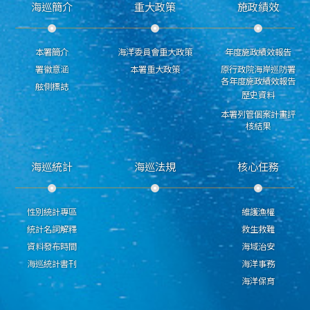
海巡簡介
重大政策
施政績效
本署簡介
海洋委員會重大政策
年度施政績效報告
署徽意涵
本署重大政策
原行政院海岸巡防署
各年度施政績效報告
舷側標誌
歷史資料
本署列管個案計畫評
核結果
海巡統計
海巡法規
核心任務
性別統計專區
維護漁權
統計名詞解釋
救生救難
資料發布時間
海域治安
海巡統計書刊
海洋事務
海洋保育