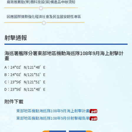
廠商推薦勤(業)務科技設(裝)備產品申辦須知
因應國際情勢強化經濟社會及民生國安韌性專區
射擊通報
海巡署艦隊分署東部地區機動海巡隊108年9月海上射擊計
畫
A：24°02’N/121°48’E
B：24°02’N/121°51’E
C：23°56’N/121°51’E
D：23°56’N/121°48’E
附件下載
東部地區機動海巡隊108年9月海上射擊計畫
東部地區機動海巡隊108年9月份射擊報告單