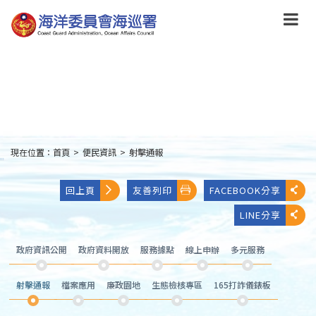
跳
到
主
要
內
容
Skip
to
main
content
現在位置：
首頁
>
便民資訊
>
射擊通報
:::
回上頁
友善列印
FACEBOOK分享
LINE分享
政府資訊公開
政府資料開放
服務據點
線上申辦
多元服務
射擊通報
檔案應用
廉政園地
生態檢核專區
165打詐儀錶板