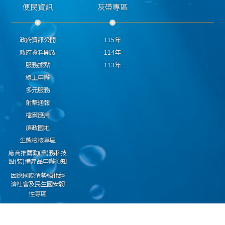
便民資訊
灰帶專區
政府資訊公開
115年
政府資料開放
114年
服務據點
113年
線上申辦
多元服務
射擊通報
檔案應用
廉政園地
生態檢核專區
廠商推薦勤(業)務科技
設(裝)備產品申辦須知
因應國際情勢強化經
濟社會及民生國安韌
性專區