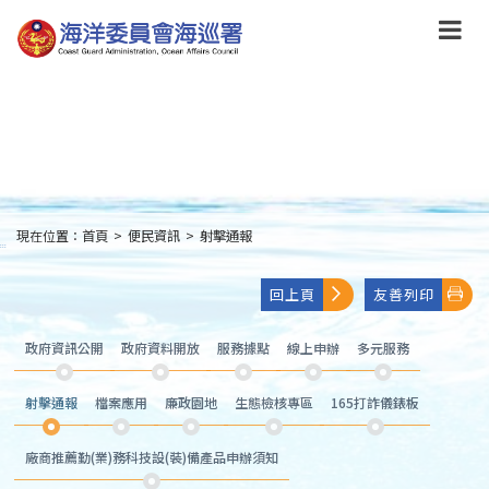
跳
到
主
要
內
容
Skip
to
main
content
現在位置：
首頁
>
便民資訊
>
射擊通報
:::
回上頁
友善列印
政府資訊公開
政府資料開放
服務據點
線上申辦
多元服務
射擊通報
檔案應用
廉政園地
生態檢核專區
165打詐儀錶板
廠商推薦勤(業)務科技設(裝)備產品申辦須知