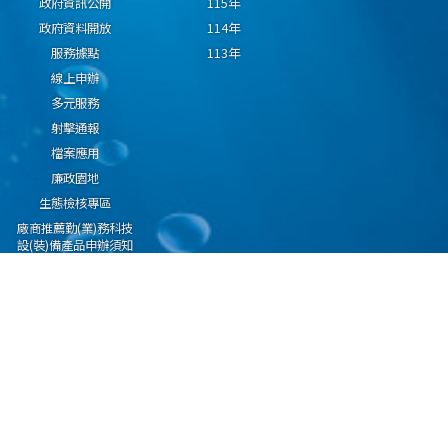
政府資訊公開
115年
政府資料開放
114年
服務據點
113年
線上申辦
多元服務
射擊通報
檔案應用
廉政園地
生態檢核專區
廠商推薦勤(業)務科技
設(裝)備產品申辦須知
因應國際情勢強化經
濟社會及民生國安韌
性專區
隱私權保護宣告
資通安全政策
資料開放宣告
海洋委員會海巡署版權所有 copyright 2009 海巡報案專線：118