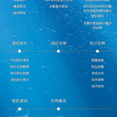
署徽意涵
本署重大政策
原行政院海岸巡防署
各年度施政績效報告
舷側標誌
歷史資料
本署列管個案計畫評
核結果
海巡統計
海巡法規
核心任務
性別統計專區
維護漁權
統計名詞解釋
救生救難
資料發布時間
海域治安
海巡統計書刊
海洋事務
海洋保育
便民資訊
灰帶專區