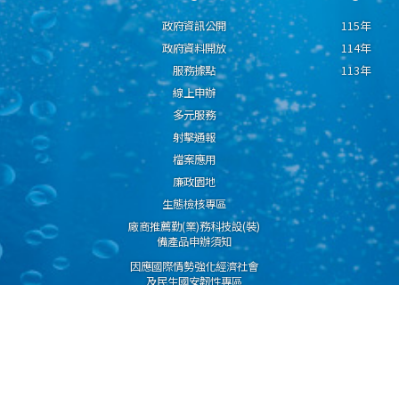
政府資訊公開
115年
政府資料開放
114年
服務據點
113年
線上申辦
多元服務
射擊通報
檔案應用
廉政園地
生態檢核專區
廠商推薦勤(業)務科技設(裝)
備產品申辦須知
因應國際情勢強化經濟社會
及民生國安韌性專區
隱私權保護宣告
資通安全政策
資料開放宣告