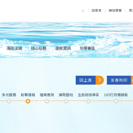
:::
回首頁
網站導覽
常
海巡法規
核心任務
便民資訊
灰帶專區
回上頁
友善列印
多元服務
射擊通報
檔案應用
廉政園地
生態檢核專區
165打詐儀錶板