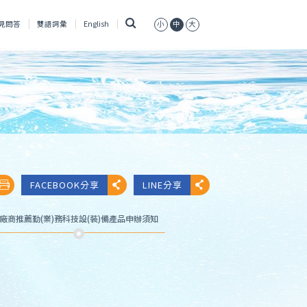
搜
見問答
雙語詞彙
English
小
中
大
尋
FACEBOOK分享
LINE分享
廠商推薦勤(業)務科技設(裝)備產品申辦須知