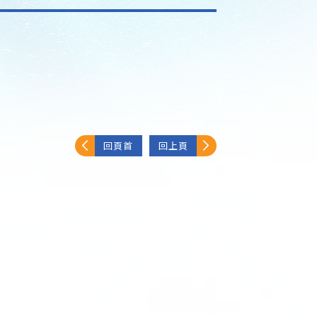
回頁首
回上頁