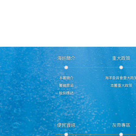
海巡簡介
重大政策
本署簡介
海洋委員會重大政
署徽意涵
本署重大政策
舷側標誌
便民資訊
灰帶專區