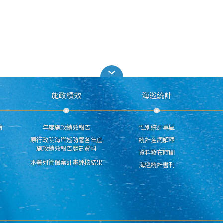
施政績效
海巡統計
策
年度施政績效報告
性別統計專區
原行政院海岸巡防署各年度
統計名詞解釋
施政績效報告歷史資料
資料發布時間
本署列管個案計畫評核結果
海巡統計書刊