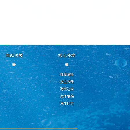
海巡法規
核心任務
維護漁權
救生救難
海域治安
海洋事務
海洋保育