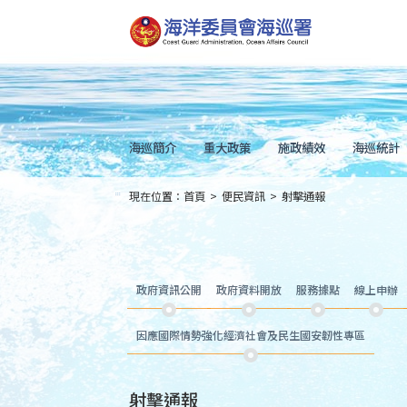
跳
到
主
要
內
容
Skip
to
main
content
海巡簡介
重大政策
施政績效
海巡統計
現在位置：
首頁
>
便民資訊
>
射擊通報
:::
政府資訊公開
政府資料開放
服務據點
線上申辦
因應國際情勢強化經濟社會及民生國安韌性專區
射擊通報